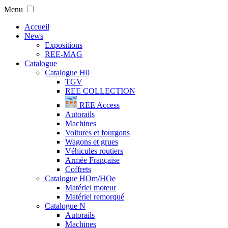
Menu
Accueil
News
Expositions
REE-MAG
Catalogue
Catalogue H0
TGV
REE COLLECTION
REE Access
Autorails
Machines
Voitures et fourgons
Wagons et grues
Véhicules routiers
Armée Française
Coffrets
Catalogue HOm/HOe
Matériel moteur
Matériel remorqué
Catalogue N
Autorails
Machines