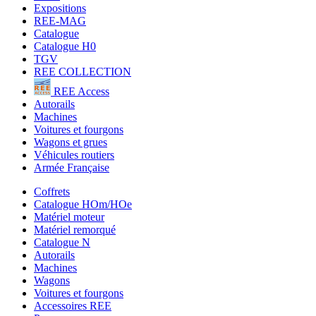
Expositions
REE-MAG
Catalogue
Catalogue H0
TGV
REE COLLECTION
REE Access
Autorails
Machines
Voitures et fourgons
Wagons et grues
Véhicules routiers
Armée Française
Coffrets
Catalogue HOm/HOe
Matériel moteur
Matériel remorqué
Catalogue N
Autorails
Machines
Wagons
Voitures et fourgons
Accessoires REE