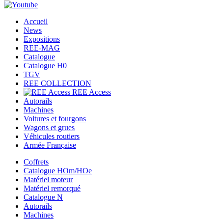
Accueil
News
Expositions
REE-MAG
Catalogue
Catalogue H0
TGV
REE COLLECTION
REE Access
Autorails
Machines
Voitures et fourgons
Wagons et grues
Véhicules routiers
Armée Française
Coffrets
Catalogue HOm/HOe
Matériel moteur
Matériel remorqué
Catalogue N
Autorails
Machines