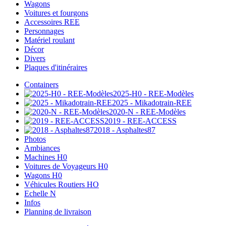
Wagons
Voitures et fourgons
Accessoires REE
Personnages
Matériel roulant
Décor
Divers
Plaques d'itinéraires
Containers
2025-H0 - REE-Modèles
2025 - Mikadotrain-REE
2020-N - REE-Modèles
2019 - REE-ACCESS
2018 - Asphaltes87
Photos
Ambiances
Machines H0
Voitures de Voyageurs H0
Wagons H0
Véhicules Routiers HO
Echelle N
Infos
Planning de livraison