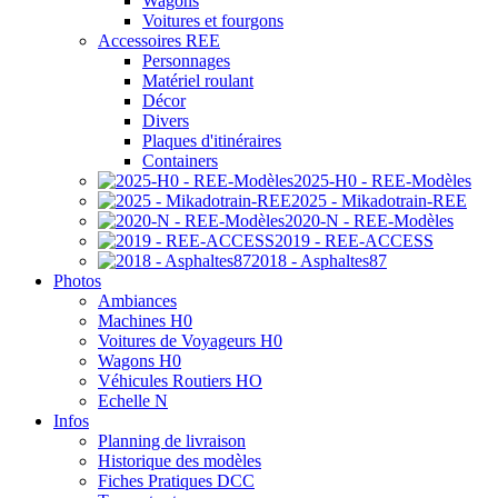
Wagons
Voitures et fourgons
Accessoires REE
Personnages
Matériel roulant
Décor
Divers
Plaques d'itinéraires
Containers
2025-H0 - REE-Modèles
2025 - Mikadotrain-REE
2020-N - REE-Modèles
2019 - REE-ACCESS
2018 - Asphaltes87
Photos
Ambiances
Machines H0
Voitures de Voyageurs H0
Wagons H0
Véhicules Routiers HO
Echelle N
Infos
Planning de livraison
Historique des modèles
Fiches Pratiques DCC