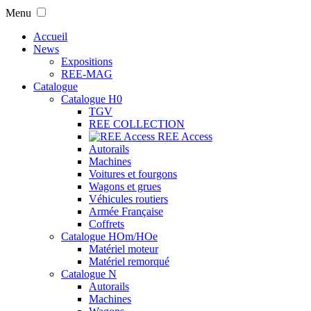
Menu
Accueil
News
Expositions
REE-MAG
Catalogue
Catalogue H0
TGV
REE COLLECTION
REE Access
Autorails
Machines
Voitures et fourgons
Wagons et grues
Véhicules routiers
Armée Française
Coffrets
Catalogue HOm/HOe
Matériel moteur
Matériel remorqué
Catalogue N
Autorails
Machines