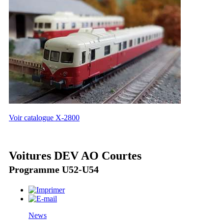
Voir catalogue X-2800
Voitures DEV AO Courtes
Programme U52-U54
News