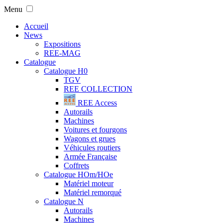
Menu
Accueil
News
Expositions
REE-MAG
Catalogue
Catalogue H0
TGV
REE COLLECTION
REE Access
Autorails
Machines
Voitures et fourgons
Wagons et grues
Véhicules routiers
Armée Française
Coffrets
Catalogue HOm/HOe
Matériel moteur
Matériel remorqué
Catalogue N
Autorails
Machines