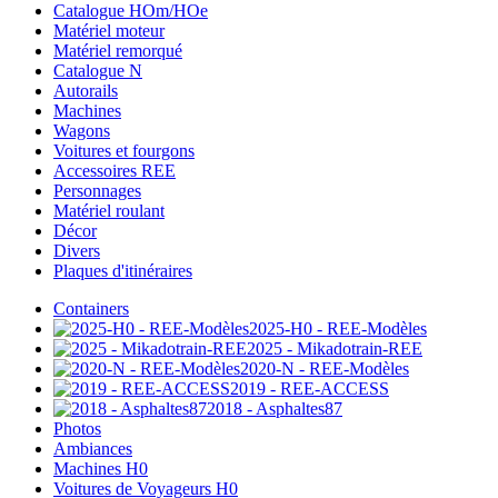
Catalogue HOm/HOe
Matériel moteur
Matériel remorqué
Catalogue N
Autorails
Machines
Wagons
Voitures et fourgons
Accessoires REE
Personnages
Matériel roulant
Décor
Divers
Plaques d'itinéraires
Containers
2025-H0 - REE-Modèles
2025 - Mikadotrain-REE
2020-N - REE-Modèles
2019 - REE-ACCESS
2018 - Asphaltes87
Photos
Ambiances
Machines H0
Voitures de Voyageurs H0