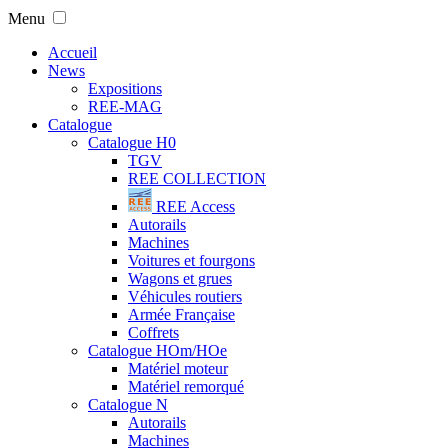
Menu
Accueil
News
Expositions
REE-MAG
Catalogue
Catalogue H0
TGV
REE COLLECTION
REE Access
Autorails
Machines
Voitures et fourgons
Wagons et grues
Véhicules routiers
Armée Française
Coffrets
Catalogue HOm/HOe
Matériel moteur
Matériel remorqué
Catalogue N
Autorails
Machines