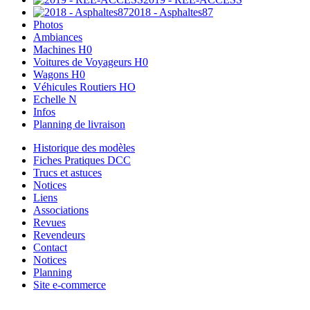
2018 - Asphaltes87
Photos
Ambiances
Machines H0
Voitures de Voyageurs H0
Wagons H0
Véhicules Routiers HO
Echelle N
Infos
Planning de livraison
Historique des modèles
Fiches Pratiques DCC
Trucs et astuces
Notices
Liens
Associations
Revues
Revendeurs
Contact
Notices
Planning
Site e-commerce