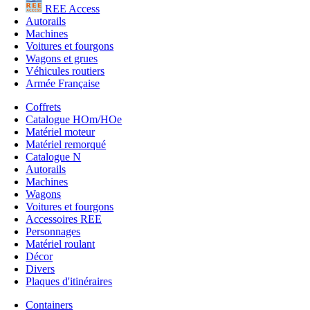
REE Access
Autorails
Machines
Voitures et fourgons
Wagons et grues
Véhicules routiers
Armée Française
Coffrets
Catalogue HOm/HOe
Matériel moteur
Matériel remorqué
Catalogue N
Autorails
Machines
Wagons
Voitures et fourgons
Accessoires REE
Personnages
Matériel roulant
Décor
Divers
Plaques d'itinéraires
Containers