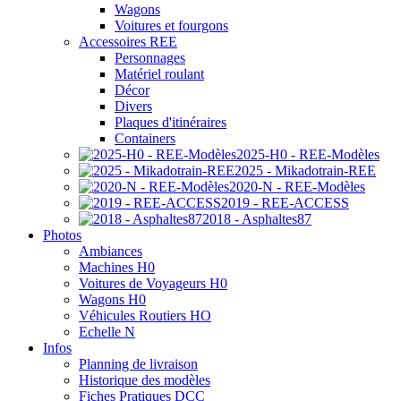
Wagons
Voitures et fourgons
Accessoires REE
Personnages
Matériel roulant
Décor
Divers
Plaques d'itinéraires
Containers
2025-H0 - REE-Modèles
2025 - Mikadotrain-REE
2020-N - REE-Modèles
2019 - REE-ACCESS
2018 - Asphaltes87
Photos
Ambiances
Machines H0
Voitures de Voyageurs H0
Wagons H0
Véhicules Routiers HO
Echelle N
Infos
Planning de livraison
Historique des modèles
Fiches Pratiques DCC