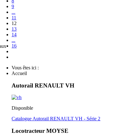
8
9
...
11
12
13
14
...
16
eaux
Vous êtes ici :
Accueil
Autorail RENAULT VH
Disponible
Catalogue Autorail RENAULT VH - Série 2
Locotracteur MOYSE