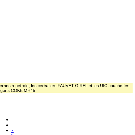
ernes à pétrole, les céréaliers FAUVET-GIREL et les UIC couchettes
 wagons COKE MH45
7