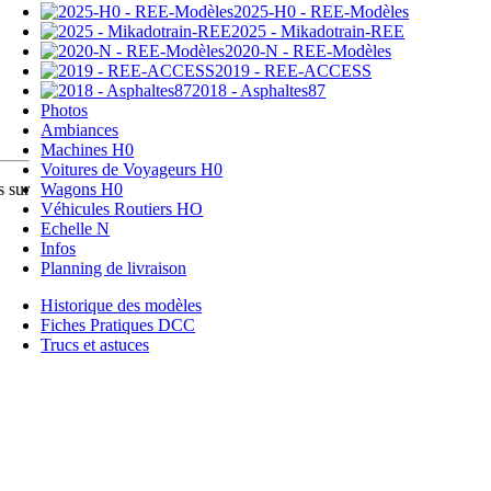
2025-H0 - REE-Modèles
2025 - Mikadotrain-REE
2020-N - REE-Modèles
2019 - REE-ACCESS
2018 - Asphaltes87
Photos
Ambiances
Machines H0
Voitures de Voyageurs H0
Wagons H0
s sur
Véhicules Routiers HO
Echelle N
Infos
Planning de livraison
Historique des modèles
Fiches Pratiques DCC
Trucs et astuces