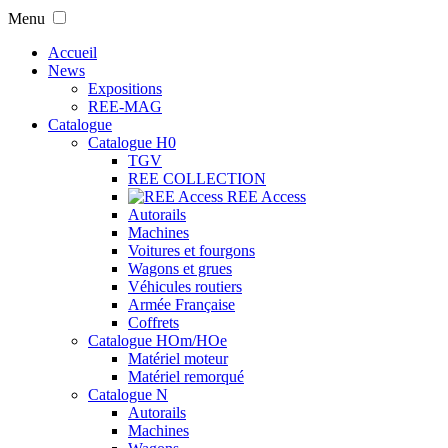
Menu
Accueil
News
Expositions
REE-MAG
Catalogue
Catalogue H0
TGV
REE COLLECTION
REE Access
Autorails
Machines
Voitures et fourgons
Wagons et grues
Véhicules routiers
Armée Française
Coffrets
Catalogue HOm/HOe
Matériel moteur
Matériel remorqué
Catalogue N
Autorails
Machines