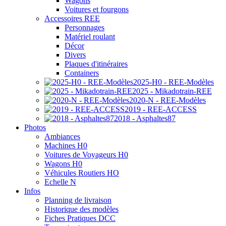
Wagons
Voitures et fourgons
Accessoires REE
Personnages
Matériel roulant
Décor
Divers
Plaques d'itinéraires
Containers
2025-H0 - REE-Modèles
2025 - Mikadotrain-REE
2020-N - REE-Modèles
2019 - REE-ACCESS
2018 - Asphaltes87
Photos
Ambiances
Machines H0
Voitures de Voyageurs H0
Wagons H0
Véhicules Routiers HO
Echelle N
Infos
Planning de livraison
Historique des modèles
Fiches Pratiques DCC