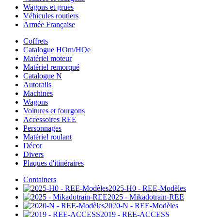
Wagons et grues
Véhicules routiers
Armée Française
Coffrets
Catalogue HOm/HOe
Matériel moteur
Matériel remorqué
Catalogue N
Autorails
Machines
Wagons
Voitures et fourgons
Accessoires REE
Personnages
Matériel roulant
Décor
Divers
Plaques d'itinéraires
Containers
2025-H0 - REE-Modèles
2025 - Mikadotrain-REE
2020-N - REE-Modèles
2019 - REE-ACCESS