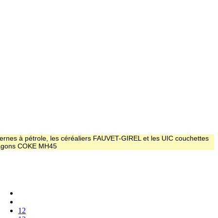
ernes à pétrole, les céréaliers FAUVET-GIREL et les UIC couchettes
 wagons COKE MH45
12