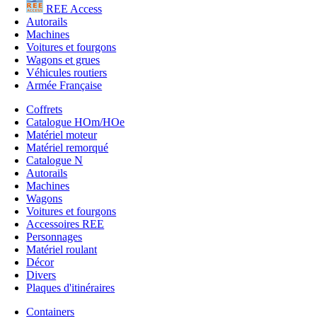
REE Access
Autorails
Machines
Voitures et fourgons
Wagons et grues
Véhicules routiers
Armée Française
Coffrets
Catalogue HOm/HOe
Matériel moteur
Matériel remorqué
Catalogue N
Autorails
Machines
Wagons
Voitures et fourgons
Accessoires REE
Personnages
Matériel roulant
Décor
Divers
Plaques d'itinéraires
Containers