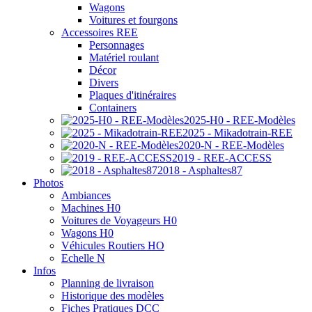
Wagons
Voitures et fourgons
Accessoires REE
Personnages
Matériel roulant
Décor
Divers
Plaques d'itinéraires
Containers
2025-H0 - REE-Modèles
2025 - Mikadotrain-REE
2020-N - REE-Modèles
2019 - REE-ACCESS
2018 - Asphaltes87
Photos
Ambiances
Machines H0
Voitures de Voyageurs H0
Wagons H0
Véhicules Routiers HO
Echelle N
Infos
Planning de livraison
Historique des modèles
Fiches Pratiques DCC