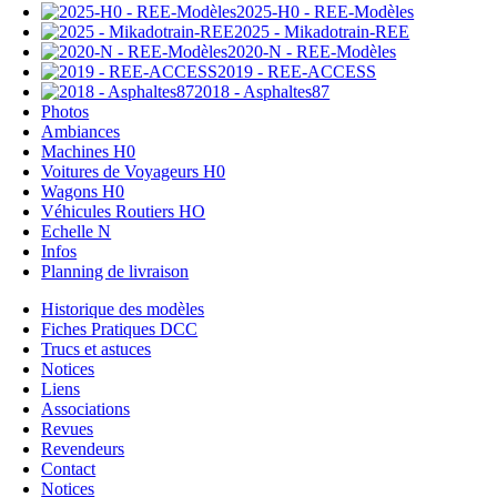
2025-H0 - REE-Modèles
2025 - Mikadotrain-REE
2020-N - REE-Modèles
2019 - REE-ACCESS
2018 - Asphaltes87
Photos
Ambiances
Machines H0
Voitures de Voyageurs H0
Wagons H0
Véhicules Routiers HO
Echelle N
Infos
Planning de livraison
Historique des modèles
Fiches Pratiques DCC
Trucs et astuces
Notices
Liens
Associations
Revues
Revendeurs
Contact
Notices