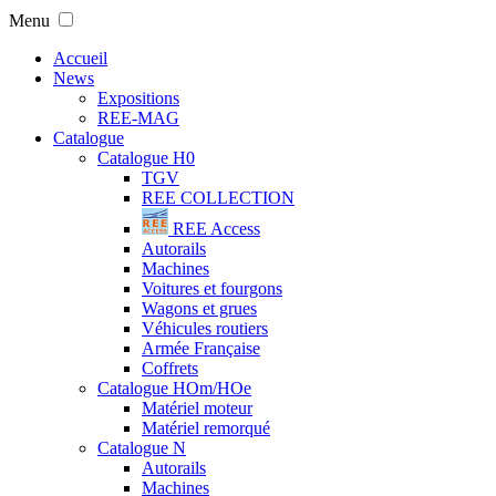
Menu
Accueil
News
Expositions
REE-MAG
Catalogue
Catalogue H0
TGV
REE COLLECTION
REE Access
Autorails
Machines
Voitures et fourgons
Wagons et grues
Véhicules routiers
Armée Française
Coffrets
Catalogue HOm/HOe
Matériel moteur
Matériel remorqué
Catalogue N
Autorails
Machines