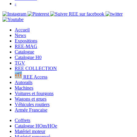
-
Accueil
News
Expositions
REE-MAG
Catalogue
Catalogue H0
TGV
REE COLLECTION
REE Access
Autorails
Machines
Voitures et fourgons
Wagons et grues
Véhicules routiers
Armée Française
Coffrets
Catalogue HOm/HOe
Matériel moteur
Matériel remorqué