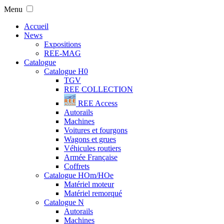
Menu
Accueil
News
Expositions
REE-MAG
Catalogue
Catalogue H0
TGV
REE COLLECTION
REE Access
Autorails
Machines
Voitures et fourgons
Wagons et grues
Véhicules routiers
Armée Française
Coffrets
Catalogue HOm/HOe
Matériel moteur
Matériel remorqué
Catalogue N
Autorails
Machines