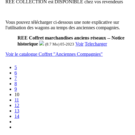
REE COLLECTION est DISPONIBLE chez vos revendeurs
Vous pouvez télécharger ci-dessous une note explicative sur
l'utilisation des wagons au temps des anciennes compagnies.
REE Coffret marchandises anciens réseaux -- Notice
historique
Voir
Telecharger
(8.7 Mo) 05-2023
Voir le catalogue Coffret "Anciennes Compagnies"
5
6
7
8
9
10
11
12
13
14