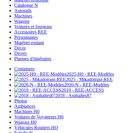
Catalogue N
Autorails
Machines
Wagons
Voitures et fourgons
Accessoires REE
Personnages
Matériel roulant
Décor
Divers
Plaques d'itinéraires
Containers
2025-H0 - REE-Modèles
2025 - Mikadotrain-REE
2020-N - REE-Modèles
2019 - REE-ACCESS
2018 - Asphaltes87
Photos
Ambiances
Machines H0
Voitures de Voyageurs H0
Wagons H0
Véhicules Routiers HO
Echelle N