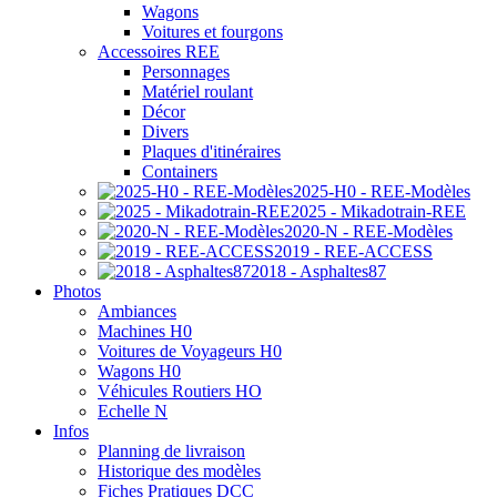
Wagons
Voitures et fourgons
Accessoires REE
Personnages
Matériel roulant
Décor
Divers
Plaques d'itinéraires
Containers
2025-H0 - REE-Modèles
2025 - Mikadotrain-REE
2020-N - REE-Modèles
2019 - REE-ACCESS
2018 - Asphaltes87
Photos
Ambiances
Machines H0
Voitures de Voyageurs H0
Wagons H0
Véhicules Routiers HO
Echelle N
Infos
Planning de livraison
Historique des modèles
Fiches Pratiques DCC