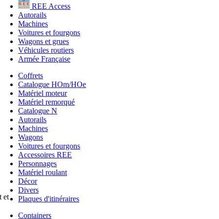
REE Access
Autorails
Machines
Voitures et fourgons
Wagons et grues
Véhicules routiers
Armée Française
Coffrets
Catalogue HOm/HOe
Matériel moteur
Matériel remorqué
Catalogue N
Autorails
Machines
Wagons
Voitures et fourgons
Accessoires REE
Personnages
Matériel roulant
Décor
Divers
 et
Plaques d'itinéraires
Containers