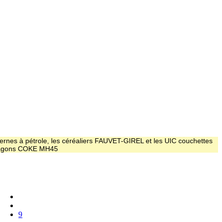
ernes à pétrole, les céréaliers FAUVET-GIREL et les UIC couchettes
 wagons COKE MH45
9