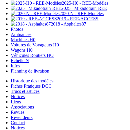
2025-H0 - REE-Modèles
2025 - Mikadotrain-REE
2020-N - REE-Modèles
2019 - REE-ACCESS
2018 - Asphaltes87
Photos
Ambiances
Machines H0
Voitures de Voyageurs H0
Wagons H0
Véhicules Routiers HO
Echelle N
Infos
Planning de livraison
Historique des modèles
Fiches Pratiques DCC
Trucs et astuces
Notices
Liens
Associations
Revues
Revendeurs
Contact
Notices