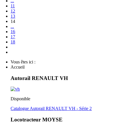
...
11
12
13
14
...
16
17
18
Vous êtes ici :
Accueil
Autorail RENAULT VH
Disponible
Catalogue Autorail RENAULT VH - Série 2
Locotracteur MOYSE