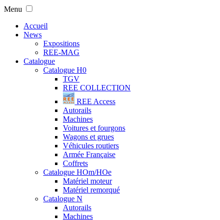
Menu
Accueil
News
Expositions
REE-MAG
Catalogue
Catalogue H0
TGV
REE COLLECTION
REE Access
Autorails
Machines
Voitures et fourgons
Wagons et grues
Véhicules routiers
Armée Française
Coffrets
Catalogue HOm/HOe
Matériel moteur
Matériel remorqué
Catalogue N
Autorails
Machines