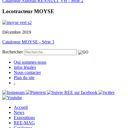
Catalogue Autorail RENAULT VH - Série 2
Locotracteur MOYSE
Décembre 2019
Catalogue MOYSE - Série 3
Rechercher
Qui sommes-nous
infos légales
Nous contacter
Plan du site
-
Accueil
News
Expositions
REE-MAG
Catalogue