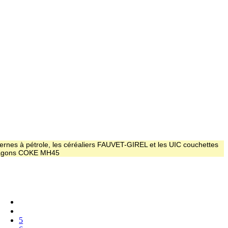
ernes à pétrole, les céréaliers FAUVET-GIREL et les UIC couchettes
 wagons COKE MH45
5