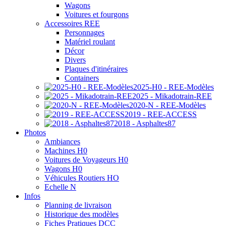
Wagons
Voitures et fourgons
Accessoires REE
Personnages
Matériel roulant
Décor
Divers
Plaques d'itinéraires
Containers
2025-H0 - REE-Modèles
2025 - Mikadotrain-REE
2020-N - REE-Modèles
2019 - REE-ACCESS
2018 - Asphaltes87
Photos
Ambiances
Machines H0
Voitures de Voyageurs H0
Wagons H0
Véhicules Routiers HO
Echelle N
Infos
Planning de livraison
Historique des modèles
Fiches Pratiques DCC