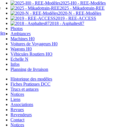
2025-H0 - REE-Modèles
2025 - Mikadotrain-REE
e
2020-N - REE-Modèles
2019 - REE-ACCESS
2018 - Asphaltes87
Photos
Ambiances
Machines H0
Voitures de Voyageurs H0
Wagons H0
Véhicules Routiers HO
Echelle N
Infos
Planning de livraison
Historique des modèles
Fiches Pratiques DCC
Trucs et astuces
Notices
Liens
Associations
Revues
Revendeurs
Contact
Notices