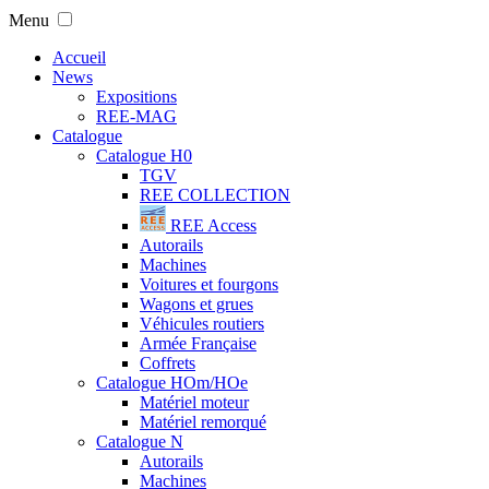
Menu
Accueil
News
Expositions
REE-MAG
Catalogue
Catalogue H0
TGV
REE COLLECTION
REE Access
Autorails
Machines
Voitures et fourgons
Wagons et grues
Véhicules routiers
Armée Française
Coffrets
Catalogue HOm/HOe
Matériel moteur
Matériel remorqué
Catalogue N
Autorails
Machines