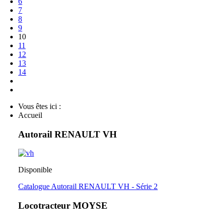
6
7
8
9
10
11
12
13
14
Vous êtes ici :
Accueil
Autorail RENAULT VH
Disponible
Catalogue Autorail RENAULT VH - Série 2
Locotracteur MOYSE