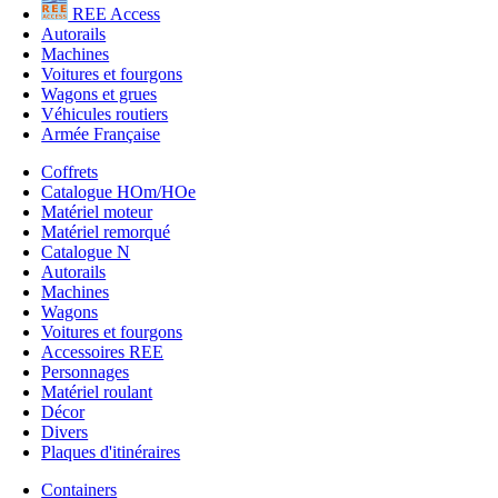
REE Access
Autorails
Machines
Voitures et fourgons
Wagons et grues
Véhicules routiers
Armée Française
Coffrets
Catalogue HOm/HOe
Matériel moteur
Matériel remorqué
Catalogue N
Autorails
Machines
Wagons
Voitures et fourgons
Accessoires REE
Personnages
Matériel roulant
Décor
Divers
Plaques d'itinéraires
Containers