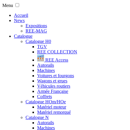
Menu
Accueil
News
Expositions
REE-MAG
Catalogue
Catalogue H0
TGV
REE COLLECTION
REE Access
Autorails
Machines
Voitures et fourgons
Wagons et grues
Véhicules routiers
Armée Française
Coffrets
Catalogue HOm/HOe
Matériel moteur
Matériel remorqué
Catalogue N
Autorails
Machines