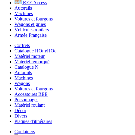
REE Access
Autorails
Machines
Voitures et fourgons
Wagons et grues
Véhicules routiers
Armée Française
Coffrets
Catalogue HOm/HOe
Matériel moteur
Matériel remorqué
Catalogue N
Autorails
Machines
Wagons
Voitures et fourgons
Accessoires REE
Personnages
Matériel roulant
Décor
Divers
Plaques d'itinéraires
Containers