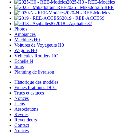
2025-H0 - REE-Modèles
2025 - Mikadotrain-REE
2020-N - REE-Modèles
2019 - REE-ACCESS
2018 - Asphaltes87
Photos
Ambiances
Machines H0
Voitures de Voyageurs H0
Wagons H0
Véhicules Routiers HO
Echelle N
Infos
Planning de livraison
Historique des modèles
Fiches Pratiques DCC
Trucs et astuces
Notices
Liens
Associations
Revues
Revendeurs
Contact
Notices