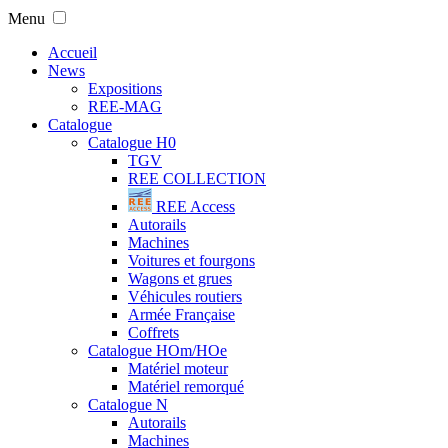
Menu
Accueil
News
Expositions
REE-MAG
Catalogue
Catalogue H0
TGV
REE COLLECTION
REE Access
Autorails
Machines
Voitures et fourgons
Wagons et grues
Véhicules routiers
Armée Française
Coffrets
Catalogue HOm/HOe
Matériel moteur
Matériel remorqué
Catalogue N
Autorails
Machines