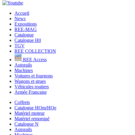
Accueil
News
Expositions
REE-MAG
Catalogue
Catalogue H0
TGV
REE COLLECTION
REE Access
Autorails
Machines
Voitures et fourgons
Wagons et grues
Véhicules routiers
Armée Française
Coffrets
Catalogue HOm/HOe
Matériel moteur
Matériel remorqué
Catalogue N
Autorails
Machines