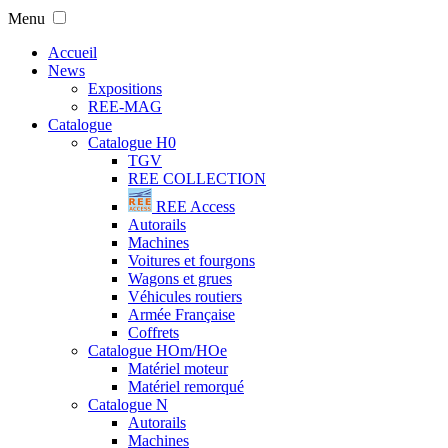
Menu
Accueil
News
Expositions
REE-MAG
Catalogue
Catalogue H0
TGV
REE COLLECTION
REE Access
Autorails
Machines
Voitures et fourgons
Wagons et grues
Véhicules routiers
Armée Française
Coffrets
Catalogue HOm/HOe
Matériel moteur
Matériel remorqué
Catalogue N
Autorails
Machines