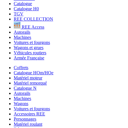
Catalogue
Catalogue H0
TGV
REE COLLECTION
REE Access
Autorails
Machines
Voitures et fourgons
Wagons et grues
Véhicules routiers
Armée Française
Coffrets
Catalogue HOm/HOe
Matériel moteur
Matériel remorqué
Catalogue N
Autorails
Machines
Wagons
Voitures et fourgons
Accessoires REE
Personnages
Matériel roulant