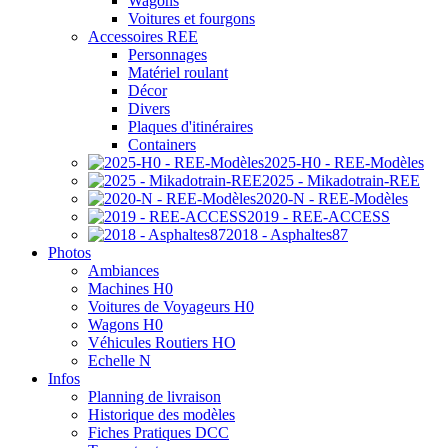
Wagons
Voitures et fourgons
Accessoires REE
Personnages
Matériel roulant
Décor
Divers
Plaques d'itinéraires
Containers
2025-H0 - REE-Modèles
2025 - Mikadotrain-REE
2020-N - REE-Modèles
2019 - REE-ACCESS
2018 - Asphaltes87
Photos
Ambiances
Machines H0
Voitures de Voyageurs H0
Wagons H0
Véhicules Routiers HO
Echelle N
Infos
Planning de livraison
Historique des modèles
Fiches Pratiques DCC