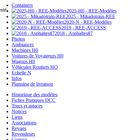
Containers
enté
2025-H0 - REE-Modèles
2025 - Mikadotrain-REE
2020-N - REE-Modèles
2019 - REE-ACCESS
2018 - Asphaltes87
Photos
Ambiances
Machines H0
Voitures de Voyageurs H0
Wagons H0
Véhicules Routiers HO
Echelle N
Infos
Planning de livraison
Historique des modèles
Fiches Pratiques DCC
Trucs et astuces
Notices
Liens
Associations
Revues
Revendeurs
Contact