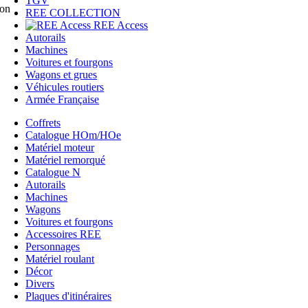
TGV
lon
REE COLLECTION
REE Access
Autorails
Machines
Voitures et fourgons
Wagons et grues
Véhicules routiers
Armée Française
Coffrets
Catalogue HOm/HOe
Matériel moteur
Matériel remorqué
Catalogue N
Autorails
Machines
Wagons
Voitures et fourgons
Accessoires REE
Personnages
Matériel roulant
Décor
Divers
Plaques d'itinéraires