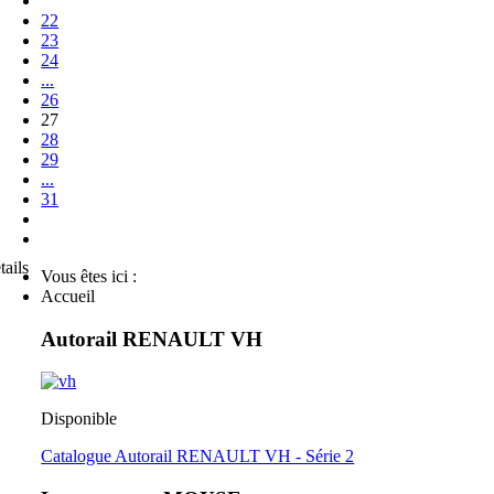
22
23
24
...
26
27
28
29
...
31
tails
Vous êtes ici :
Accueil
Autorail RENAULT VH
Disponible
Catalogue Autorail RENAULT VH - Série 2