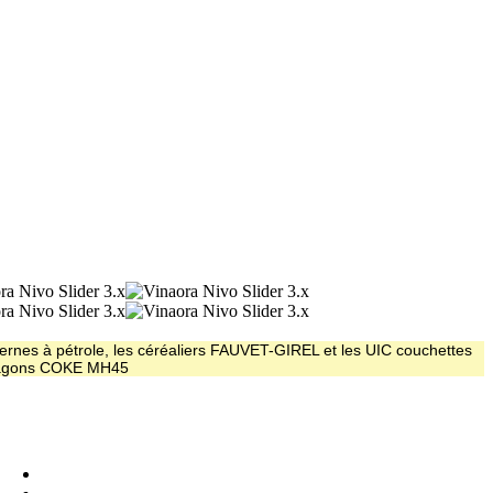
ernes à pétrole, les céréaliers FAUVET-GIREL et les UIC couchettes
 wagons COKE MH45