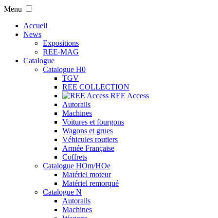
Menu
Accueil
News
Expositions
REE-MAG
Catalogue
Catalogue H0
TGV
REE COLLECTION
REE Access
Autorails
Machines
Voitures et fourgons
Wagons et grues
Véhicules routiers
Armée Française
Coffrets
Catalogue HOm/HOe
Matériel moteur
Matériel remorqué
Catalogue N
Autorails
Machines