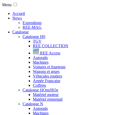
Menu
Accueil
News
Expositions
REE-MAG
Catalogue
Catalogue H0
TGV
REE COLLECTION
REE Access
Autorails
Machines
Voitures et fourgons
Wagons et grues
Véhicules routiers
Armée Française
Coffrets
Catalogue HOm/HOe
Matériel moteur
Matériel remorqué
Catalogue N
Autorails
Machines