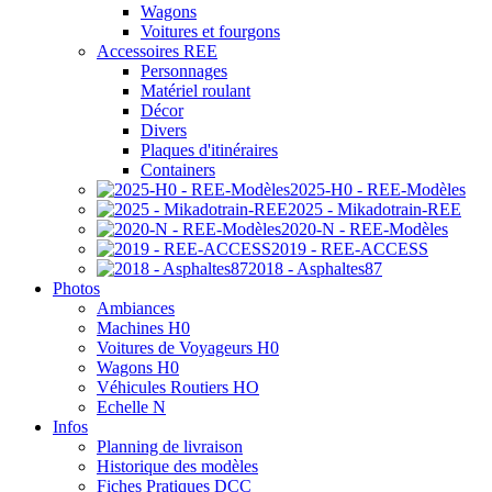
Wagons
Voitures et fourgons
Accessoires REE
Personnages
Matériel roulant
Décor
Divers
Plaques d'itinéraires
Containers
2025-H0 - REE-Modèles
2025 - Mikadotrain-REE
2020-N - REE-Modèles
2019 - REE-ACCESS
2018 - Asphaltes87
Photos
Ambiances
Machines H0
Voitures de Voyageurs H0
Wagons H0
Véhicules Routiers HO
Echelle N
Infos
Planning de livraison
Historique des modèles
Fiches Pratiques DCC