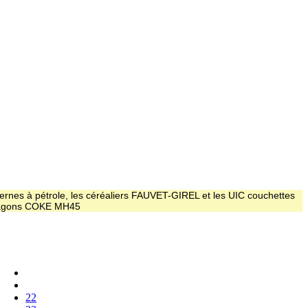
ernes à pétrole, les céréaliers FAUVET-GIREL et les UIC couchettes
 wagons COKE MH45
22