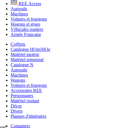
REE Access
Autorails
Machines
Voitures et fourgons
Wagons et grues
Véhicules routiers
Armée Française
Coffrets
Catalogue HOm/HOe
Matériel moteur
Matériel remorqué
Catalogue N
Autorails
Machines
Wagons
Voitures et fourgons
Accessoires REE
Personnages
Matériel roulant
Décor
Divers
Plaques d'itinéraires
Containers
enté