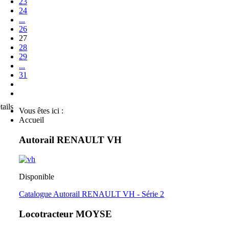
23
24
...
26
27
28
29
...
31
tails
Vous êtes ici :
Accueil
Autorail RENAULT VH
Disponible
Catalogue Autorail RENAULT VH - Série 2
Locotracteur MOYSE