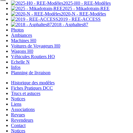
2025-H0 - REE-Modèles
2025 - Mikadotrain-REE
2020-N - REE-Modèles
2019 - REE-ACCESS
2018 - Asphaltes87
Photos
Ambiances
Machines H0
Voitures de Voyageurs H0
Wagons H0
Véhicules Routiers HO
Echelle N
Infos
Planning de livraison
Historique des modèles
Fiches Pratiques DCC
Trucs et astuces
Notices
Liens
Associations
Revues
Revendeurs
Contact
Notices