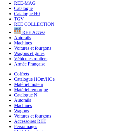
REE-MAG
Catalogue
Catalogue H0
TGV
REE COLLECTION
REE Access
Autorails
Machines
Voitures et fourgons
Wagons et grues
Véhicules routiers
Armée Française
Coffrets
Catalogue HOm/HOe
Matériel moteur
Matériel remorqué
Catalogue N
Autorails
Machines
Wagons
Voitures et fourgons
Accessoires REE
Personnages