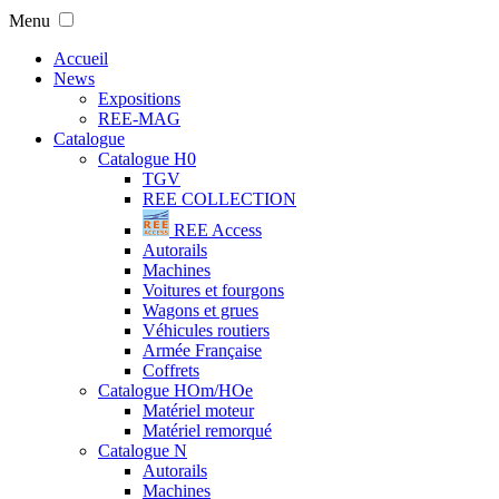
Menu
Accueil
News
Expositions
REE-MAG
Catalogue
Catalogue H0
TGV
REE COLLECTION
REE Access
Autorails
Machines
Voitures et fourgons
Wagons et grues
Véhicules routiers
Armée Française
Coffrets
Catalogue HOm/HOe
Matériel moteur
Matériel remorqué
Catalogue N
Autorails
Machines