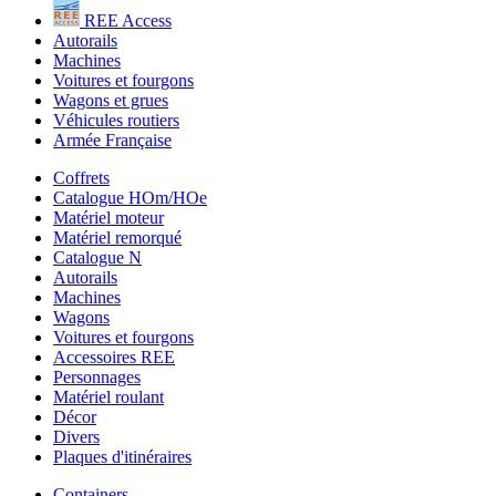
REE Access
Autorails
Machines
Voitures et fourgons
Wagons et grues
Véhicules routiers
Armée Française
Coffrets
Catalogue HOm/HOe
Matériel moteur
Matériel remorqué
Catalogue N
Autorails
Machines
Wagons
Voitures et fourgons
Accessoires REE
Personnages
Matériel roulant
Décor
Divers
Plaques d'itinéraires
Containers