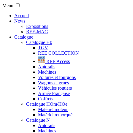
Menu
Accueil
News
Expositions
REE-MAG
Catalogue
Catalogue H0
TGV
REE COLLECTION
REE Access
Autorails
Machines
Voitures et fourgons
Wagons et grues
Véhicules routiers
Armée Française
Coffrets
Catalogue HOm/HOe
Matériel moteur
Matériel remorqué
Catalogue N
Autorails
Machines