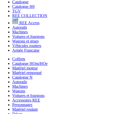
Catalogue
Catalogue H0
TGV
REE COLLECTION
REE Access
Autorails
Machines
Voitures et fourgons
Wagons et grues
Véhicules routiers
Armée Française
Coffrets
Catalogue HOm/HOe
Matériel moteur
Matériel remorqué
Catalogue N
Autorails
Machines
Wagons
Voitures et fourgons
Accessoires REE
Personnages
Matériel roulant
Décor