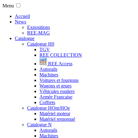
Menu
Accueil
News
Expositions
REE-MAG
Catalogue
Catalogue H0
TGV
REE COLLECTION
REE Access
Autorails
Machines
Voitures et fourgons
Wagons et grues
Véhicules routiers
Armée Française
Coffrets
Catalogue HOm/HOe
Matériel moteur
Matériel remorqué
Catalogue N
Autorails
Machines