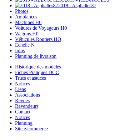
2018 - Asphaltes87
Photos
Ambiances
Machines H0
Voitures de Voyageurs H0
Wagons H0
Véhicules Routiers HO
Echelle N
Infos
Planning de livraison
Historique des modèles
Fiches Pratiques DCC
Trucs et astuces
Notices
Liens
Associations
Revues
Revendeurs
Contact
Notices
Planning
Site e-commerce