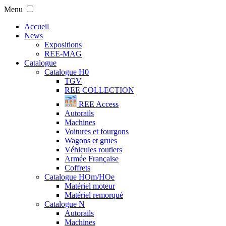
Menu
Accueil
News
Expositions
REE-MAG
Catalogue
Catalogue H0
TGV
REE COLLECTION
REE Access
Autorails
Machines
Voitures et fourgons
Wagons et grues
Véhicules routiers
Armée Française
Coffrets
Catalogue HOm/HOe
Matériel moteur
Matériel remorqué
Catalogue N
Autorails
Machines