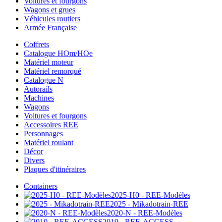
Voitures et fourgons
Wagons et grues
Véhicules routiers
Armée Française
Coffrets
Catalogue HOm/HOe
Matériel moteur
Matériel remorqué
Catalogue N
Autorails
Machines
Wagons
Voitures et fourgons
Accessoires REE
Personnages
Matériel roulant
Décor
Divers
Plaques d'itinéraires
Containers
2025-H0 - REE-Modèles
2025 - Mikadotrain-REE
2020-N - REE-Modèles
2019 - REE-ACCESS