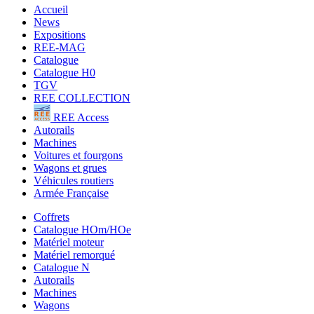
Accueil
News
Expositions
REE-MAG
Catalogue
Catalogue H0
TGV
REE COLLECTION
REE Access
Autorails
Machines
Voitures et fourgons
Wagons et grues
Véhicules routiers
Armée Française
Coffrets
Catalogue HOm/HOe
Matériel moteur
Matériel remorqué
Catalogue N
Autorails
Machines
Wagons