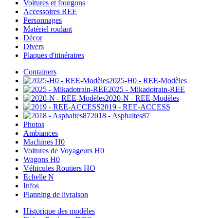
Voitures et fourgons
Accessoires REE
Personnages
Matériel roulant
Décor
Divers
Plaques d'itinéraires
Containers
2025-H0 - REE-Modèles
2025 - Mikadotrain-REE
2020-N - REE-Modèles
2019 - REE-ACCESS
2018 - Asphaltes87
Photos
Ambiances
Machines H0
Voitures de Voyageurs H0
Wagons H0
Véhicules Routiers HO
Echelle N
Infos
Planning de livraison
Historique des modèles