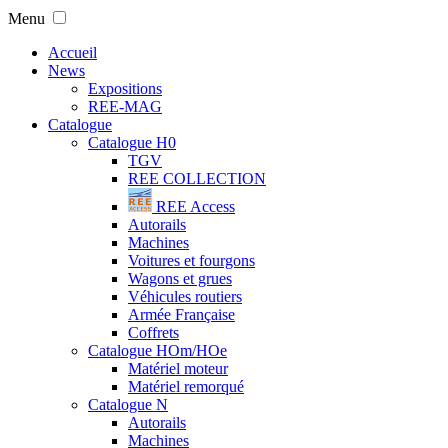
Menu
Accueil
News
Expositions
REE-MAG
Catalogue
Catalogue H0
TGV
REE COLLECTION
REE Access
Autorails
Machines
Voitures et fourgons
Wagons et grues
Véhicules routiers
Armée Française
Coffrets
Catalogue HOm/HOe
Matériel moteur
Matériel remorqué
Catalogue N
Autorails
Machines