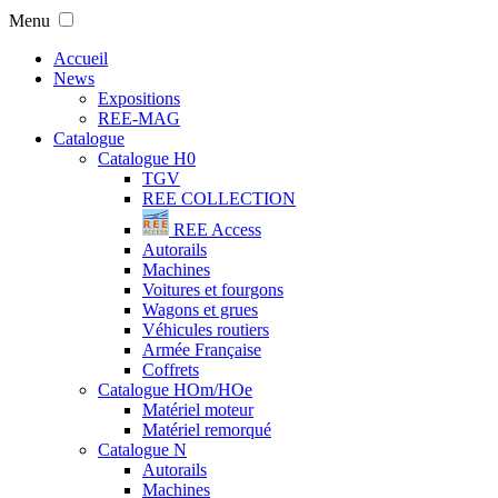
Menu
Accueil
News
Expositions
REE-MAG
Catalogue
Catalogue H0
TGV
REE COLLECTION
REE Access
Autorails
Machines
Voitures et fourgons
Wagons et grues
Véhicules routiers
Armée Française
Coffrets
Catalogue HOm/HOe
Matériel moteur
Matériel remorqué
Catalogue N
Autorails
Machines