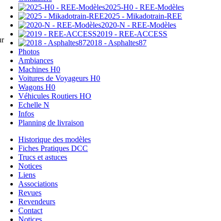
2025-H0 - REE-Modèles
2025 - Mikadotrain-REE
2020-N - REE-Modèles
2019 - REE-ACCESS
ur
2018 - Asphaltes87
Photos
Ambiances
Machines H0
Voitures de Voyageurs H0
Wagons H0
Véhicules Routiers HO
Echelle N
Infos
Planning de livraison
Historique des modèles
Fiches Pratiques DCC
Trucs et astuces
Notices
Liens
Associations
Revues
Revendeurs
Contact
Notices