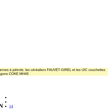
ernes à pétrole, les céréaliers FAUVET-GIREL et les UIC couchettes
 wagons COKE MH45
N
14