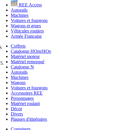
REE Access
Autorails
Machines
Voitures et fourgons
Wagons et grues
Véhicules routiers
Armée Française
Coffrets
S
Catalogue HOm/HOe
Matériel moteur
Matériel remorqué
5.
Catalogue N
Autorails
Machines
Wagons
Voitures et fourgons
Accessoires REE
Personnages
Matériel roulant
Décor
Divers
Plaques d'itinéraires
Containers