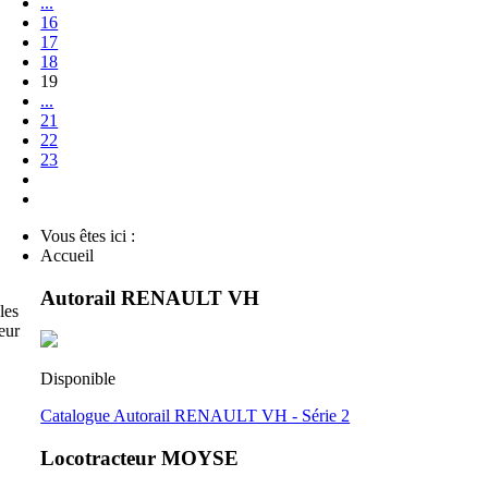
...
16
17
18
19
...
21
22
23
Vous êtes ici :
Accueil
Autorail RENAULT VH
les
eur
Disponible
Catalogue Autorail RENAULT VH - Série 2
Locotracteur MOYSE