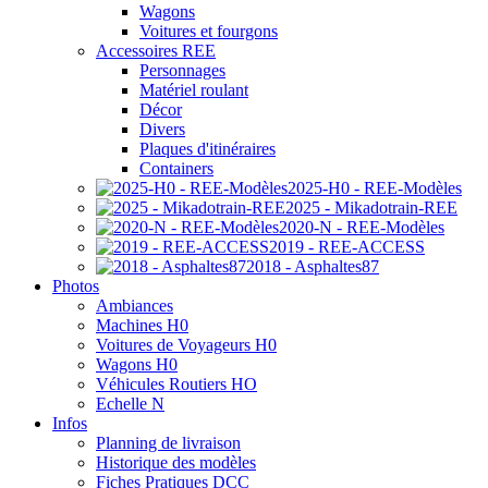
Wagons
Voitures et fourgons
Accessoires REE
Personnages
Matériel roulant
Décor
Divers
Plaques d'itinéraires
Containers
2025-H0 - REE-Modèles
2025 - Mikadotrain-REE
2020-N - REE-Modèles
2019 - REE-ACCESS
2018 - Asphaltes87
Photos
Ambiances
Machines H0
Voitures de Voyageurs H0
Wagons H0
Véhicules Routiers HO
Echelle N
Infos
Planning de livraison
Historique des modèles
Fiches Pratiques DCC