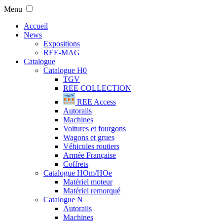
Menu
Accueil
News
Expositions
REE-MAG
Catalogue
Catalogue H0
TGV
REE COLLECTION
REE Access
Autorails
Machines
Voitures et fourgons
Wagons et grues
Véhicules routiers
Armée Française
Coffrets
Catalogue HOm/HOe
Matériel moteur
Matériel remorqué
Catalogue N
Autorails
Machines