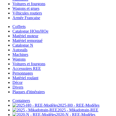
Voitures et fourgons
Wagons et grues
Véhicules routiers
Armée Française
Coffrets
Catalogue HOm/HOe
Matériel moteur
Matériel remorqué
Catalogue N
Autorails
Machines
Wagons
Voitures et fourgons
Accessoires REE
Personnages
Matériel roulant
Décor
Divers
Plaques d'itinéraires
Containers
2025-H0 - REE-Modèles
2025 - Mikadotrain-REE
2020-N - REE-Modèles