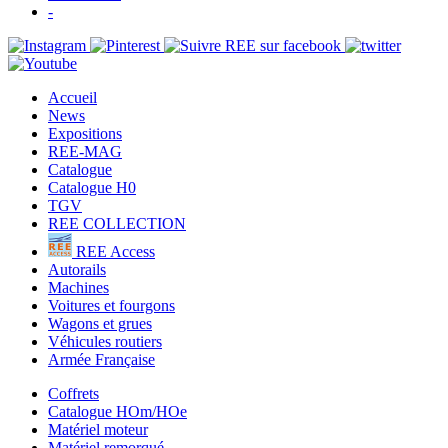
-
Accueil
News
Expositions
REE-MAG
Catalogue
Catalogue H0
TGV
REE COLLECTION
REE Access
Autorails
Machines
Voitures et fourgons
Wagons et grues
Véhicules routiers
Armée Française
Coffrets
Catalogue HOm/HOe
Matériel moteur
Matériel remorqué