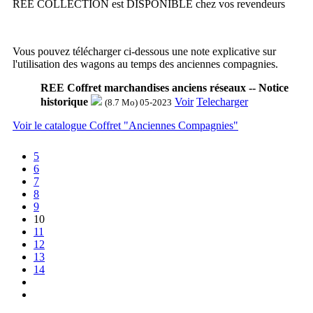
REE COLLECTION est DISPONIBLE chez vos revendeurs
Vous pouvez télécharger ci-dessous une note explicative sur
l'utilisation des wagons au temps des anciennes compagnies.
REE Coffret marchandises anciens réseaux -- Notice
historique
Voir
Telecharger
(8.7 Mo) 05-2023
Voir le catalogue Coffret "Anciennes Compagnies"
5
6
7
8
9
10
11
12
13
14