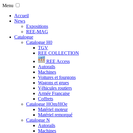
Menu
Accueil
News
Expositions
REE-MAG
Catalogue
Catalogue H0
TGV
REE COLLECTION
REE Access
Autorails
Machines
Voitures et fourgons
Wagons et grues
Véhicules routiers
Armée Française
Coffrets
Catalogue HOm/HOe
Matériel moteur
Matériel remorqué
Catalogue N
Autorails
Machines