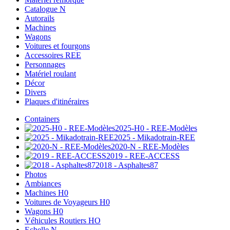
Catalogue N
Autorails
Machines
Wagons
Voitures et fourgons
Accessoires REE
Personnages
Matériel roulant
Décor
Divers
Plaques d'itinéraires
Containers
2025-H0 - REE-Modèles
2025 - Mikadotrain-REE
2020-N - REE-Modèles
2019 - REE-ACCESS
2018 - Asphaltes87
Photos
Ambiances
Machines H0
Voitures de Voyageurs H0
Wagons H0
Véhicules Routiers HO
Echelle N