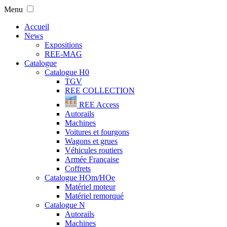
Menu
Accueil
News
Expositions
REE-MAG
Catalogue
Catalogue H0
TGV
REE COLLECTION
REE Access
Autorails
Machines
Voitures et fourgons
Wagons et grues
Véhicules routiers
Armée Française
Coffrets
Catalogue HOm/HOe
Matériel moteur
Matériel remorqué
Catalogue N
Autorails
Machines