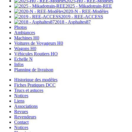
2025-H0 - REE-Modèles
2025 - Mikadotrain-REE
2020-N - REE-Modèles
2019 - REE-ACCESS
2018 - Asphaltes87
Photos
Ambiances
Machines H0
Voitures de Voyageurs H0
Wagons H0
Véhicules Routiers HO
Echelle N
Infos
Planning de livraison
Historique des modèles
Fiches Pratiques DCC
Trucs et astuces
Notices
Liens
Associations
Revues
Revendeurs
Contact
Notices