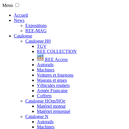
Menu
Accueil
News
Expositions
REE-MAG
Catalogue
Catalogue H0
TGV
REE COLLECTION
REE Access
Autorails
Machines
Voitures et fourgons
Wagons et grues
Véhicules routiers
Armée Française
Coffrets
Catalogue HOm/HOe
Matériel moteur
Matériel remorqué
Catalogue N
Autorails
Machines