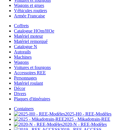
Voitures et fourgons
Wagons et grues
Véhicules routiers
Armée Française
Coffrets
Catalogue HOm/HOe
Matériel moteur
Matériel remorqué
Catalogue N
Autorails
Machines
Wagons
Voitures et fourgons
Accessoires REE
Personnages
Matériel roulant
Décor
Divers
Plaques d'itinéraires
Containers
2025-H0 - REE-Modèles
2025 - Mikadotrain-REE
2020-N - REE-Modèles
2019 - REE-ACCESS