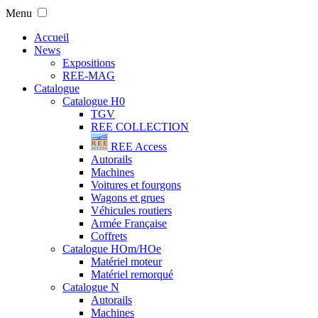
Menu
Accueil
News
Expositions
REE-MAG
Catalogue
Catalogue H0
TGV
REE COLLECTION
REE Access
Autorails
Machines
Voitures et fourgons
Wagons et grues
Véhicules routiers
Armée Française
Coffrets
Catalogue HOm/HOe
Matériel moteur
Matériel remorqué
Catalogue N
Autorails
Machines