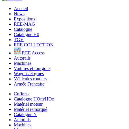
Accueil
News
Expositions
REE-MAG
Catalogue
Catalogue H0
TGV
REE COLLECTION
REE Access
Autorails
Machines
Voitures et fourgons
Wagons et grues
Véhicules routiers
Armée Française
Coffrets
Catalogue HOm/HOe
Matériel moteur
Matériel remorqué
Catalogue N
Autorails
Machines