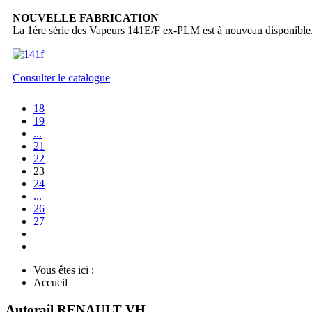
NOUVELLE FABRICATION
La 1ère série des Vapeurs 141E/F ex-PLM est à nouveau disponible
Consulter le catalogue
18
19
...
21
22
23
24
...
26
27
Vous êtes ici :
Accueil
Autorail RENAULT VH