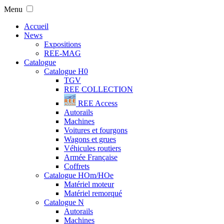
Menu
Accueil
News
Expositions
REE-MAG
Catalogue
Catalogue H0
TGV
REE COLLECTION
REE Access
Autorails
Machines
Voitures et fourgons
Wagons et grues
Véhicules routiers
Armée Française
Coffrets
Catalogue HOm/HOe
Matériel moteur
Matériel remorqué
Catalogue N
Autorails
Machines