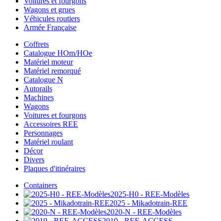
Voitures et fourgons
Wagons et grues
Véhicules routiers
Armée Française
Coffrets
Catalogue HOm/HOe
Matériel moteur
Matériel remorqué
Catalogue N
Autorails
Machines
Wagons
Voitures et fourgons
Accessoires REE
Personnages
Matériel roulant
Décor
Divers
Plaques d'itinéraires
Containers
2025-H0 - REE-Modèles
2025 - Mikadotrain-REE
2020-N - REE-Modèles
2019 - REE-ACCESS