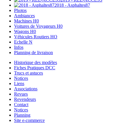
2018 - Asphaltes87
Photos
Ambiances
Machines H0
Voitures de Voyageurs H0
Wagons H0
Véhicules Routiers HO
Echelle N
Infos
Planning de livraison
Historique des modèles
Fiches Pratiques DCC
Trucs et astuces
Notices
Liens
Associations
Revues
Revendeurs
Contact
Notices
Planning
Site e-commerce