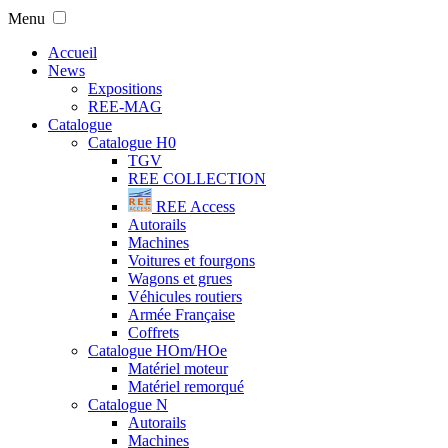
Menu
Accueil
News
Expositions
REE-MAG
Catalogue
Catalogue H0
TGV
REE COLLECTION
REE Access
Autorails
Machines
Voitures et fourgons
Wagons et grues
Véhicules routiers
Armée Française
Coffrets
Catalogue HOm/HOe
Matériel moteur
Matériel remorqué
Catalogue N
Autorails
Machines