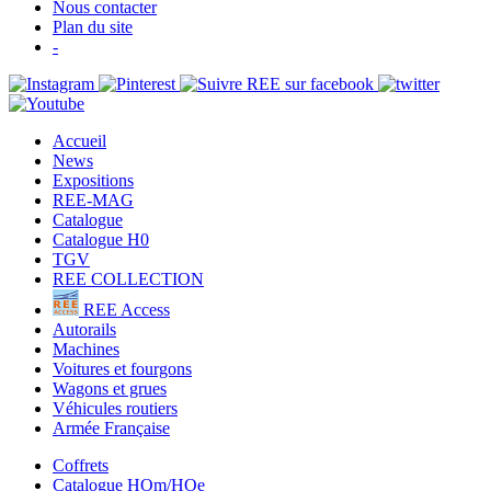
Nous contacter
Plan du site
-
Accueil
News
Expositions
REE-MAG
Catalogue
Catalogue H0
TGV
REE COLLECTION
REE Access
Autorails
Machines
Voitures et fourgons
Wagons et grues
Véhicules routiers
Armée Française
Coffrets
Catalogue HOm/HOe