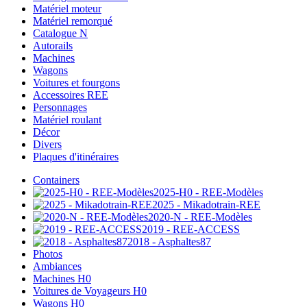
Matériel moteur
Matériel remorqué
Catalogue N
Autorails
Machines
Wagons
Voitures et fourgons
Accessoires REE
Personnages
Matériel roulant
Décor
Divers
Plaques d'itinéraires
Containers
2025-H0 - REE-Modèles
2025 - Mikadotrain-REE
2020-N - REE-Modèles
2019 - REE-ACCESS
2018 - Asphaltes87
Photos
Ambiances
Machines H0
Voitures de Voyageurs H0
Wagons H0