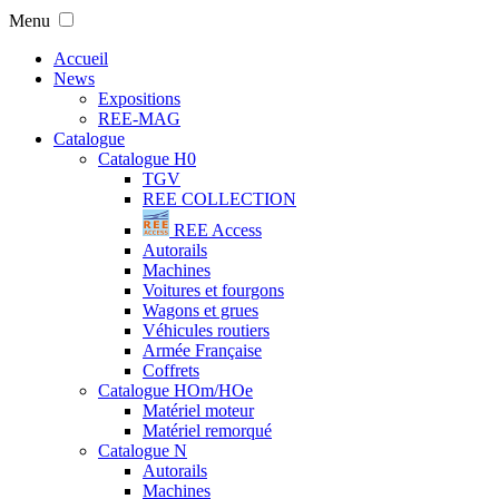
Menu
Accueil
News
Expositions
REE-MAG
Catalogue
Catalogue H0
TGV
REE COLLECTION
REE Access
Autorails
Machines
Voitures et fourgons
Wagons et grues
Véhicules routiers
Armée Française
Coffrets
Catalogue HOm/HOe
Matériel moteur
Matériel remorqué
Catalogue N
Autorails
Machines