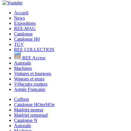
Accueil
News
Expositions
REE-MAG
Catalogue
Catalogue H0
TGV
REE COLLECTION
REE Access
Autorails
Machines
Voitures et fourgons
Wagons et grues
Véhicules routiers
Armée Française
Coffrets
Catalogue HOm/HOe
Matériel moteur
Matériel remorqué
Catalogue N
Autorails
Machines