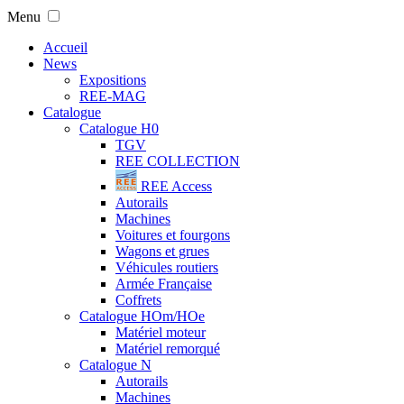
Menu
Accueil
News
Expositions
REE-MAG
Catalogue
Catalogue H0
TGV
REE COLLECTION
REE Access
Autorails
Machines
Voitures et fourgons
Wagons et grues
Véhicules routiers
Armée Française
Coffrets
Catalogue HOm/HOe
Matériel moteur
Matériel remorqué
Catalogue N
Autorails
Machines