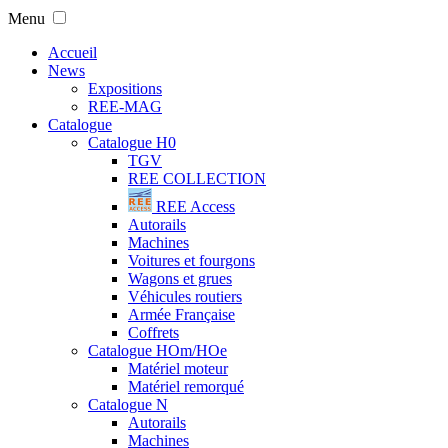
Menu
Accueil
News
Expositions
REE-MAG
Catalogue
Catalogue H0
TGV
REE COLLECTION
REE Access
Autorails
Machines
Voitures et fourgons
Wagons et grues
Véhicules routiers
Armée Française
Coffrets
Catalogue HOm/HOe
Matériel moteur
Matériel remorqué
Catalogue N
Autorails
Machines