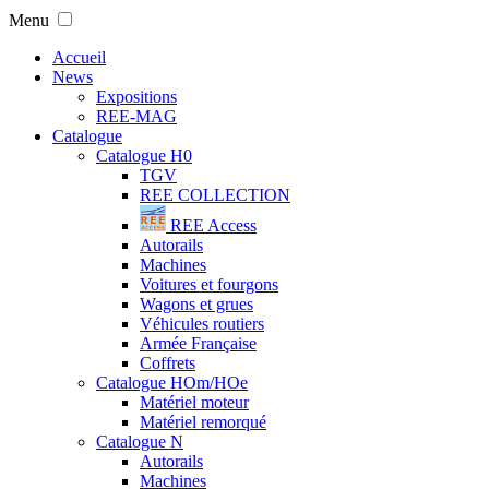
Menu
Accueil
News
Expositions
REE-MAG
Catalogue
Catalogue H0
TGV
REE COLLECTION
REE Access
Autorails
Machines
Voitures et fourgons
Wagons et grues
Véhicules routiers
Armée Française
Coffrets
Catalogue HOm/HOe
Matériel moteur
Matériel remorqué
Catalogue N
Autorails
Machines