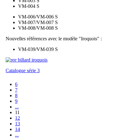
VM-003 S
VM-004 S
VM-006/VM-006 S
VM-007/VM-007 S
VM-008/VM-008 S
Nouvelles références avec le modèle "Iroquois" :
VM-039/VM-039 S
Catalogue série 3
6
7
8
9
...
11
12
13
14
...