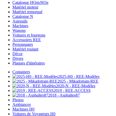
Catalogue HOm/HOe
Matériel moteur
Matériel remorqué
Catalogue N
Autorails
Machines
Wagons
Voitures et fourgons
Accessoires REE
Personnages
Matériel roulant
Décor
Divers
Plaques d'itinéraires
Containers
2025-H0 - REE-Modèles
2025 - Mikadotrain-REE
2020-N - REE-Modèles
2019 - REE-ACCESS
2018 - Asphaltes87
Photos
Ambiances
Machines H0
Voitures de Voyageurs H0