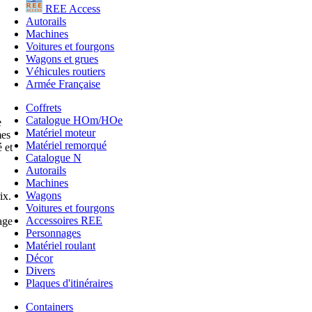
REE Access
Autorails
Machines
Voitures et fourgons
Wagons et grues
Véhicules routiers
Armée Française
Coffrets
Catalogue HOm/HOe
e
Matériel moteur
mes
Matériel remorqué
 et
Catalogue N
Autorails
Machines
Wagons
ix.
Voitures et fourgons
Accessoires REE
age
Personnages
Matériel roulant
Décor
Divers
Plaques d'itinéraires
Containers