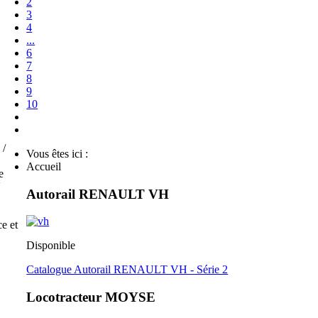
2
3
4
...
6
7
8
9
10
 /
Vous êtes ici :
Accueil
e
V
Autorail RENAULT VH
e et
Disponible
Catalogue Autorail RENAULT VH - Série 2
Locotracteur MOYSE