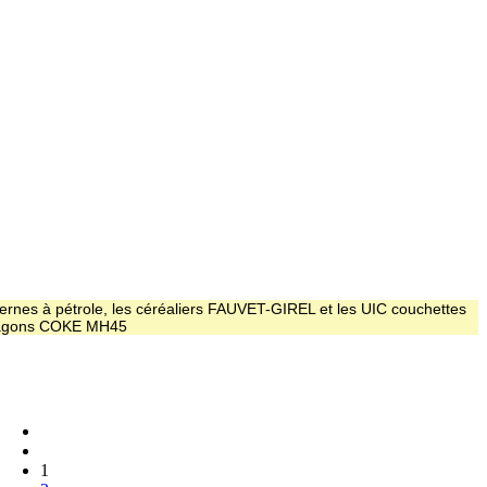
ernes à pétrole, les céréaliers FAUVET-GIREL et les UIC couchettes
 wagons COKE MH45
1