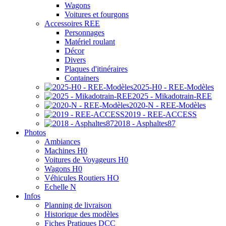
Wagons
Voitures et fourgons
Accessoires REE
Personnages
Matériel roulant
Décor
Divers
Plaques d'itinéraires
Containers
2025-H0 - REE-Modèles
2025 - Mikadotrain-REE
2020-N - REE-Modèles
2019 - REE-ACCESS
2018 - Asphaltes87
Photos
Ambiances
Machines H0
Voitures de Voyageurs H0
Wagons H0
Véhicules Routiers HO
Echelle N
Infos
Planning de livraison
Historique des modèles
Fiches Pratiques DCC