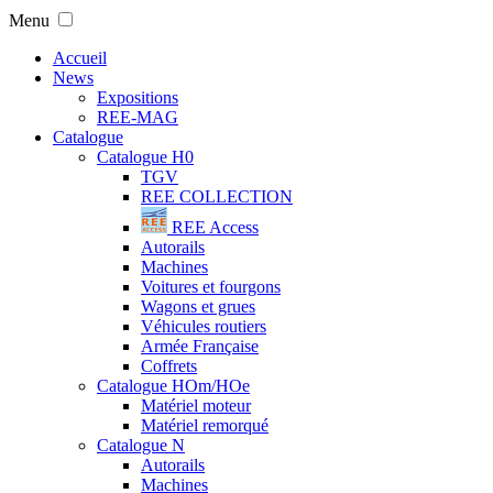
Menu
Accueil
News
Expositions
REE-MAG
Catalogue
Catalogue H0
TGV
REE COLLECTION
REE Access
Autorails
Machines
Voitures et fourgons
Wagons et grues
Véhicules routiers
Armée Française
Coffrets
Catalogue HOm/HOe
Matériel moteur
Matériel remorqué
Catalogue N
Autorails
Machines