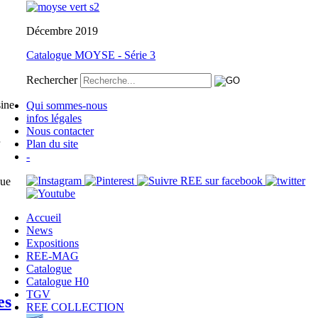
Décembre 2019
Catalogue MOYSE - Série 3
Rechercher
sine
Qui sommes-nous
infos légales
Nous contacter
Plan du site
-
que
Accueil
News
Expositions
REE-MAG
Catalogue
Catalogue H0
TGV
es
REE COLLECTION