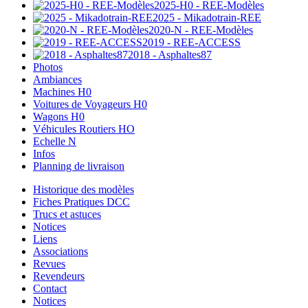
2025-H0 - REE-Modèles
2025 - Mikadotrain-REE
2020-N - REE-Modèles
2019 - REE-ACCESS
2018 - Asphaltes87
Photos
Ambiances
Machines H0
Voitures de Voyageurs H0
Wagons H0
Véhicules Routiers HO
Echelle N
Infos
Planning de livraison
Historique des modèles
Fiches Pratiques DCC
Trucs et astuces
Notices
Liens
Associations
Revues
Revendeurs
Contact
Notices