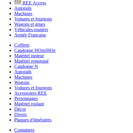
REE Access
Autorails
Machines
Voitures et fourgons
Wagons et grues
Véhicules routiers
Armée Française
Coffrets
Catalogue HOm/HOe
Matériel moteur
Matériel remorqué
Catalogue N
Autorails
Machines
Wagons
Voitures et fourgons
Accessoires REE
Personnages
Matériel roulant
Décor
Divers
Plaques d'itinéraires
Containers