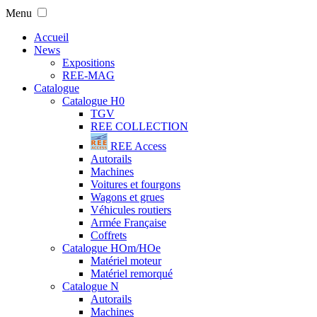
Menu
Accueil
News
Expositions
REE-MAG
Catalogue
Catalogue H0
TGV
REE COLLECTION
REE Access
Autorails
Machines
Voitures et fourgons
Wagons et grues
Véhicules routiers
Armée Française
Coffrets
Catalogue HOm/HOe
Matériel moteur
Matériel remorqué
Catalogue N
Autorails
Machines