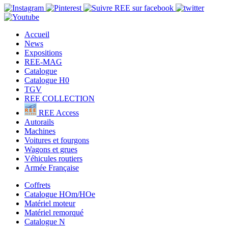
Accueil
News
Expositions
REE-MAG
Catalogue
Catalogue H0
TGV
REE COLLECTION
REE Access
Autorails
Machines
Voitures et fourgons
Wagons et grues
Véhicules routiers
Armée Française
Coffrets
Catalogue HOm/HOe
Matériel moteur
Matériel remorqué
Catalogue N