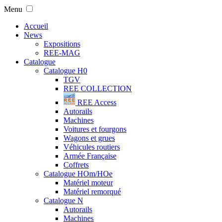
Menu
Accueil
News
Expositions
REE-MAG
Catalogue
Catalogue H0
TGV
REE COLLECTION
REE Access
Autorails
Machines
Voitures et fourgons
Wagons et grues
Véhicules routiers
Armée Française
Coffrets
Catalogue HOm/HOe
Matériel moteur
Matériel remorqué
Catalogue N
Autorails
Machines