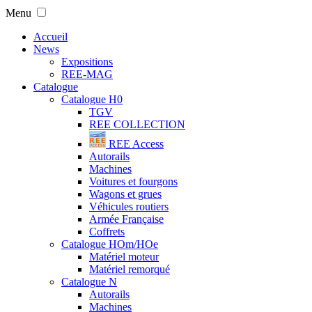
Menu
Accueil
News
Expositions
REE-MAG
Catalogue
Catalogue H0
TGV
REE COLLECTION
REE Access
Autorails
Machines
Voitures et fourgons
Wagons et grues
Véhicules routiers
Armée Française
Coffrets
Catalogue HOm/HOe
Matériel moteur
Matériel remorqué
Catalogue N
Autorails
Machines