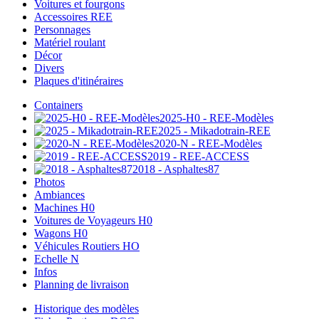
Voitures et fourgons
Accessoires REE
Personnages
Matériel roulant
Décor
Divers
Plaques d'itinéraires
Containers
2025-H0 - REE-Modèles
2025 - Mikadotrain-REE
2020-N - REE-Modèles
2019 - REE-ACCESS
2018 - Asphaltes87
Photos
Ambiances
Machines H0
Voitures de Voyageurs H0
Wagons H0
Véhicules Routiers HO
Echelle N
Infos
Planning de livraison
Historique des modèles