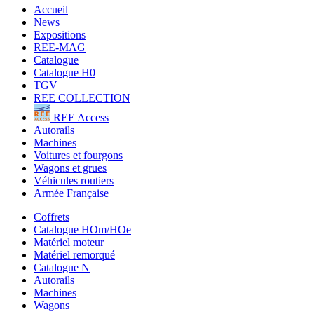
Accueil
News
Expositions
REE-MAG
Catalogue
Catalogue H0
TGV
REE COLLECTION
REE Access
Autorails
Machines
Voitures et fourgons
Wagons et grues
Véhicules routiers
Armée Française
Coffrets
Catalogue HOm/HOe
Matériel moteur
Matériel remorqué
Catalogue N
Autorails
Machines
Wagons