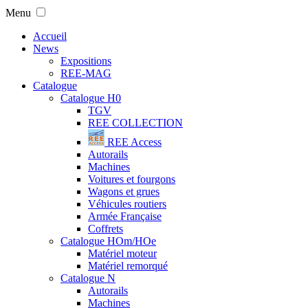
Menu
Accueil
News
Expositions
REE-MAG
Catalogue
Catalogue H0
TGV
REE COLLECTION
REE Access
Autorails
Machines
Voitures et fourgons
Wagons et grues
Véhicules routiers
Armée Française
Coffrets
Catalogue HOm/HOe
Matériel moteur
Matériel remorqué
Catalogue N
Autorails
Machines