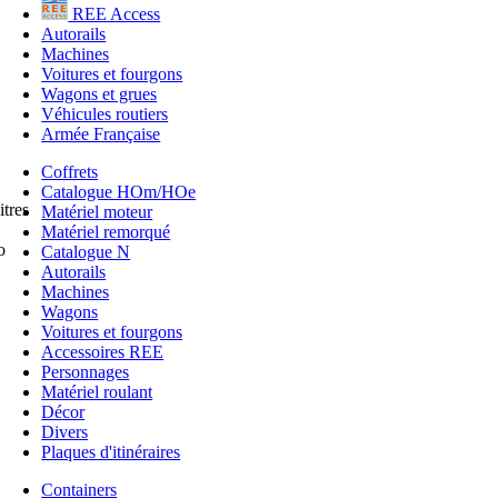
REE Access
Autorails
Machines
Voitures et fourgons
Wagons et grues
Véhicules routiers
Armée Française
Coffrets
Catalogue HOm/HOe
tres
Matériel moteur
Matériel remorqué
o
Catalogue N
Autorails
Machines
Wagons
Voitures et fourgons
Accessoires REE
Personnages
Matériel roulant
Décor
Divers
Plaques d'itinéraires
Containers