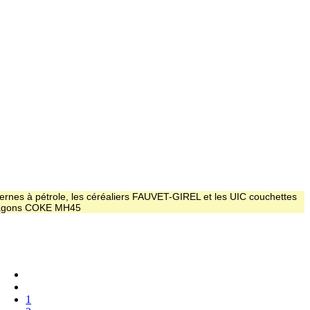
ernes à pétrole, les céréaliers FAUVET-GIREL et les UIC couchettes
 wagons COKE MH45
1