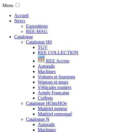
Menu
Accueil
News
Expositions
REE-MAG
Catalogue
Catalogue H0
TGV
REE COLLECTION
REE Access
Autorails
Machines
Voitures et fourgons
Wagons et grues
Véhicules routiers
Armée Française
Coffrets
Catalogue HOm/HOe
Matériel moteur
Matériel remorqué
Catalogue N
Autorails
Machines