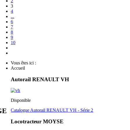
2
3
4
...
6
7
8
9
10
Vous êtes ici :
Accueil
Autorail RENAULT VH
Disponible
GE
Catalogue Autorail RENAULT VH - Série 2
Locotracteur MOYSE