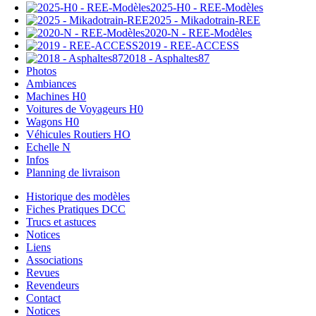
2025-H0 - REE-Modèles
2025 - Mikadotrain-REE
2020-N - REE-Modèles
2019 - REE-ACCESS
2018 - Asphaltes87
Photos
Ambiances
Machines H0
Voitures de Voyageurs H0
Wagons H0
Véhicules Routiers HO
Echelle N
Infos
Planning de livraison
Historique des modèles
Fiches Pratiques DCC
Trucs et astuces
Notices
Liens
Associations
Revues
Revendeurs
Contact
Notices