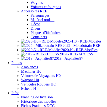
Wagons
Voitures et fourgons
Accessoires REE
Personnages
Matériel roulant
Décor
Divers
Plaques d'itinéraires
Containers
2025-H0 - REE-Modèles
2025 - Mikadotrain-REE
2020-N - REE-Modèles
2019 - REE-ACCESS
2018 - Asphaltes87
Photos
Ambiances
Machines H0
Voitures de Voyageurs H0
Wagons H0
Véhicules Routiers HO
Echelle N
Infos
Planning de livraison
Historique des modèles
Fiches Pratiques DCC