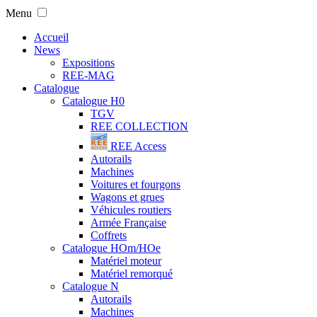
Menu
Accueil
News
Expositions
REE-MAG
Catalogue
Catalogue H0
TGV
REE COLLECTION
REE Access
Autorails
Machines
Voitures et fourgons
Wagons et grues
Véhicules routiers
Armée Française
Coffrets
Catalogue HOm/HOe
Matériel moteur
Matériel remorqué
Catalogue N
Autorails
Machines