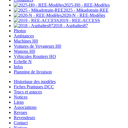
2025-H0 - REE-Modèles
2025 - Mikadotrain-REE
2020-N - REE-Modèles
2019 - REE-ACCESS
2018 - Asphaltes87
Photos
Ambiances
Machines H0
Voitures de Voyageurs H0
Wagons H0
Véhicules Routiers HO
Echelle N
Infos
Planning de livraison
Historique des modèles
Fiches Pratiques DCC
Trucs et astuces
Notices
Liens
Associations
Revues
Revendeurs
Contact
Notices