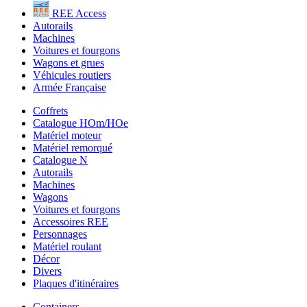
REE Access
Autorails
Machines
Voitures et fourgons
Wagons et grues
Véhicules routiers
Armée Française
Coffrets
Catalogue HOm/HOe
Matériel moteur
Matériel remorqué
Catalogue N
Autorails
Machines
Wagons
Voitures et fourgons
Accessoires REE
Personnages
Matériel roulant
Décor
Divers
Plaques d'itinéraires
Containers