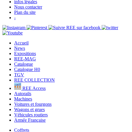
infos légales
Nous contacter
Plan du site
-
Accueil
News
Expositions
REE-MAG
Catalogue
Catalogue H0
TGV
REE COLLECTION
REE Access
Autorails
Machines
Voitures et fourgons
Wagons et grues
Véhicules routiers
Armée Française
Coffrets