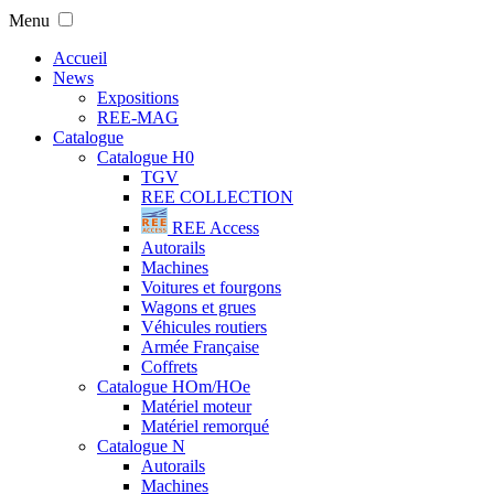
Menu
Accueil
News
Expositions
REE-MAG
Catalogue
Catalogue H0
TGV
REE COLLECTION
REE Access
Autorails
Machines
Voitures et fourgons
Wagons et grues
Véhicules routiers
Armée Française
Coffrets
Catalogue HOm/HOe
Matériel moteur
Matériel remorqué
Catalogue N
Autorails
Machines