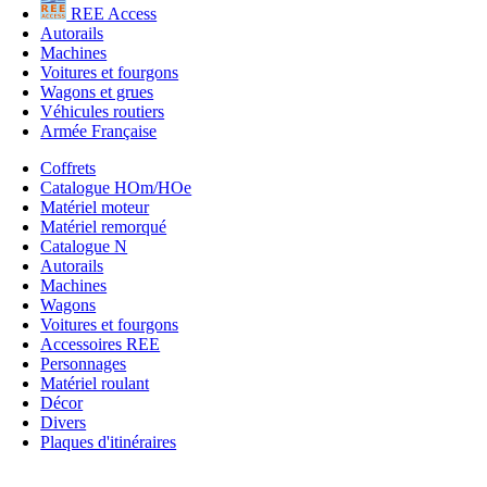
REE Access
Autorails
Machines
Voitures et fourgons
Wagons et grues
Véhicules routiers
Armée Française
Coffrets
Catalogue HOm/HOe
Matériel moteur
Matériel remorqué
Catalogue N
Autorails
Machines
Wagons
Voitures et fourgons
Accessoires REE
Personnages
Matériel roulant
Décor
Divers
Plaques d'itinéraires