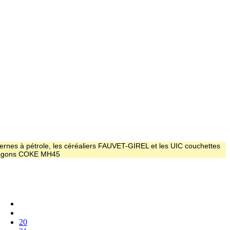
ernes à pétrole, les céréaliers FAUVET-GIREL et les UIC couchettes
 wagons COKE MH45
20