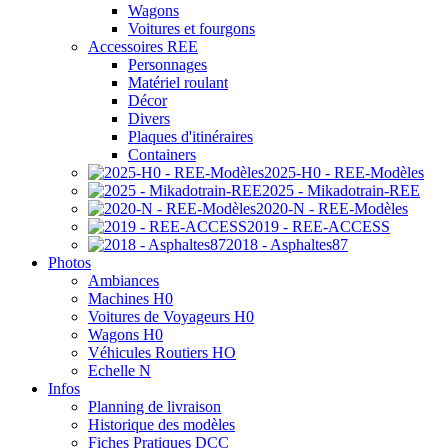
Wagons
Voitures et fourgons
Accessoires REE
Personnages
Matériel roulant
Décor
Divers
Plaques d'itinéraires
Containers
2025-H0 - REE-Modèles
2025 - Mikadotrain-REE
2020-N - REE-Modèles
2019 - REE-ACCESS
2018 - Asphaltes87
Photos
Ambiances
Machines H0
Voitures de Voyageurs H0
Wagons H0
Véhicules Routiers HO
Echelle N
Infos
Planning de livraison
Historique des modèles
Fiches Pratiques DCC