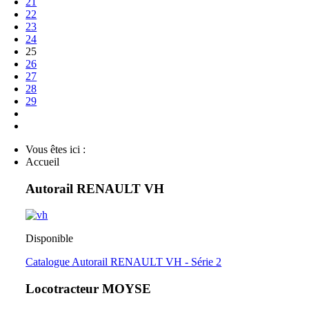
21
22
23
24
25
26
27
28
29
Vous êtes ici :
Accueil
Autorail RENAULT VH
Disponible
Catalogue Autorail RENAULT VH - Série 2
Locotracteur MOYSE