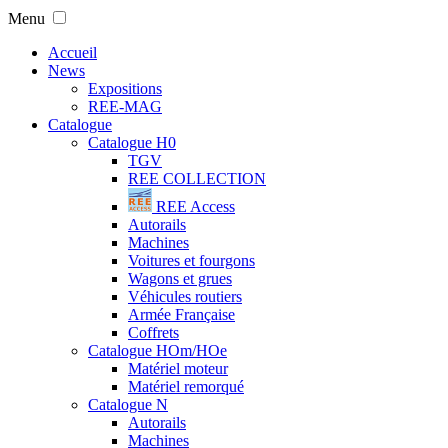
Menu
Accueil
News
Expositions
REE-MAG
Catalogue
Catalogue H0
TGV
REE COLLECTION
REE Access
Autorails
Machines
Voitures et fourgons
Wagons et grues
Véhicules routiers
Armée Française
Coffrets
Catalogue HOm/HOe
Matériel moteur
Matériel remorqué
Catalogue N
Autorails
Machines