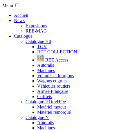
Menu
Accueil
News
Expositions
REE-MAG
Catalogue
Catalogue H0
TGV
REE COLLECTION
REE Access
Autorails
Machines
Voitures et fourgons
Wagons et grues
Véhicules routiers
Armée Française
Coffrets
Catalogue HOm/HOe
Matériel moteur
Matériel remorqué
Catalogue N
Autorails
Machines