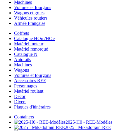
Machines
Voitures et fourgons
Wagons et grues
Véhicules routiers
Armée Française
Coffrets
Catalogue HOm/HOe
Matériel moteur
Matériel remorqué
Catalogue N
Autorails
Machines
Wagons
Voitures et fourgons
Accessoires REE
Personnages
Matériel roulant
Décor
Divers
Plaques d'itinéraires
Containers
2025-H0 - REE-Modèles
2025 - Mikadotrain-REE