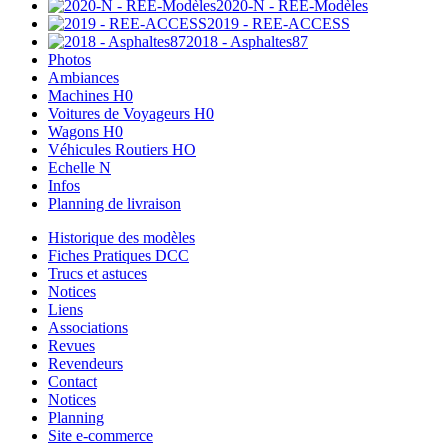
2020-N - REE-Modèles
2019 - REE-ACCESS
2018 - Asphaltes87
Photos
Ambiances
Machines H0
Voitures de Voyageurs H0
Wagons H0
Véhicules Routiers HO
Echelle N
Infos
Planning de livraison
Historique des modèles
Fiches Pratiques DCC
Trucs et astuces
Notices
Liens
Associations
Revues
Revendeurs
Contact
Notices
Planning
Site e-commerce