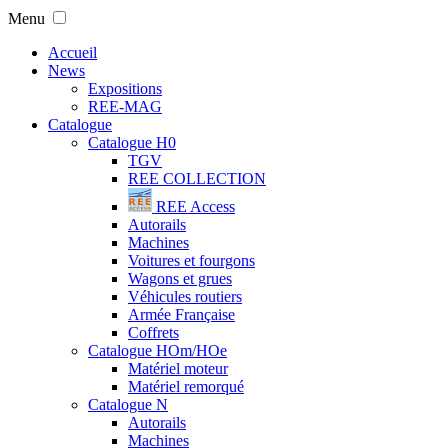
Menu
Accueil
News
Expositions
REE-MAG
Catalogue
Catalogue H0
TGV
REE COLLECTION
REE Access
Autorails
Machines
Voitures et fourgons
Wagons et grues
Véhicules routiers
Armée Française
Coffrets
Catalogue HOm/HOe
Matériel moteur
Matériel remorqué
Catalogue N
Autorails
Machines