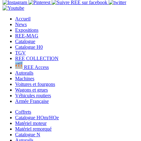
Accueil
News
Expositions
REE-MAG
Catalogue
Catalogue H0
TGV
REE COLLECTION
REE Access
Autorails
Machines
Voitures et fourgons
Wagons et grues
Véhicules routiers
Armée Française
Coffrets
Catalogue HOm/HOe
Matériel moteur
Matériel remorqué
Catalogue N
Autorails