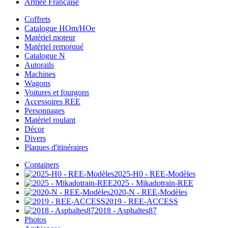
Armée Française
Coffrets
Catalogue HOm/HOe
Matériel moteur
Matériel remorqué
Catalogue N
Autorails
Machines
Wagons
Voitures et fourgons
Accessoires REE
Personnages
Matériel roulant
Décor
Divers
Plaques d'itinéraires
Containers
2025-H0 - REE-Modèles
2025 - Mikadotrain-REE
2020-N - REE-Modèles
2019 - REE-ACCESS
2018 - Asphaltes87
Photos