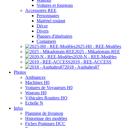
Wagons
Voitures et fourgons
Accessoires REE
Personnages
Matériel roulant
Décor
Divers
Plaques d'itinéraires
Containers
2025-H0 - REE-Modèles
2025 - Mikadotrain-REE
2020-N - REE-Modèles
2019 - REE-ACCESS
2018 - Asphaltes87
Photos
Ambiances
Machines H0
Voitures de Voyageurs H0
Wagons H0
Véhicules Routiers HO
Echelle N
Infos
Planning de livraison
Historique des modèles
Fiches Pratiques DCC