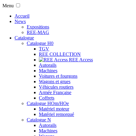
Menu
Accueil
News
Expositions
REE-MAG
Catalogue
Catalogue H0
TGV
REE COLLECTION
REE Access
Autorails
Machines
Voitures et fourgons
Wagons et grues
Véhicules routiers
Armée Française
Coffrets
Catalogue HOm/HOe
Matériel moteur
Matériel remorqué
Catalogue N
Autorails
Machines