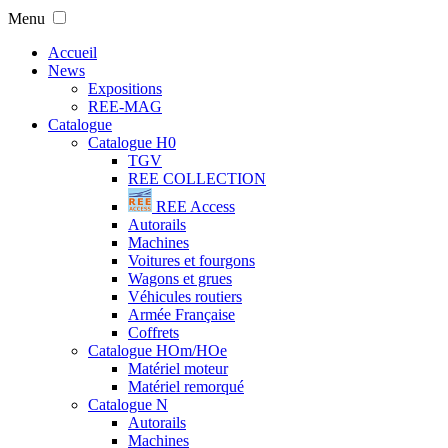
Menu
Accueil
News
Expositions
REE-MAG
Catalogue
Catalogue H0
TGV
REE COLLECTION
REE Access
Autorails
Machines
Voitures et fourgons
Wagons et grues
Véhicules routiers
Armée Française
Coffrets
Catalogue HOm/HOe
Matériel moteur
Matériel remorqué
Catalogue N
Autorails
Machines