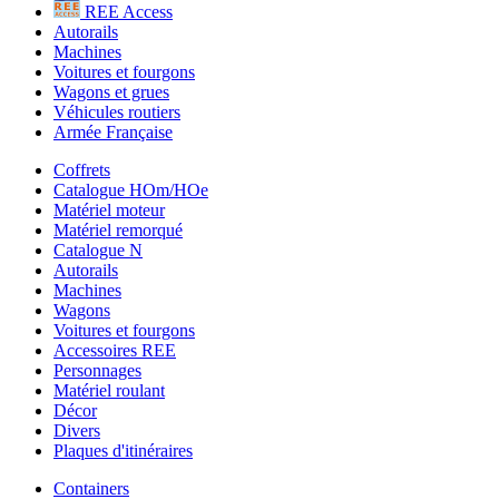
REE Access
Autorails
Machines
Voitures et fourgons
Wagons et grues
Véhicules routiers
Armée Française
Coffrets
Catalogue HOm/HOe
Matériel moteur
Matériel remorqué
Catalogue N
Autorails
Machines
Wagons
Voitures et fourgons
Accessoires REE
Personnages
Matériel roulant
Décor
Divers
Plaques d'itinéraires
Containers