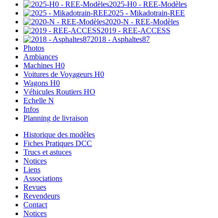
2025-H0 - REE-Modèles
2025 - Mikadotrain-REE
2020-N - REE-Modèles
2019 - REE-ACCESS
2018 - Asphaltes87
Photos
Ambiances
Machines H0
Voitures de Voyageurs H0
Wagons H0
Véhicules Routiers HO
Echelle N
Infos
Planning de livraison
Historique des modèles
Fiches Pratiques DCC
Trucs et astuces
Notices
Liens
Associations
Revues
Revendeurs
Contact
Notices