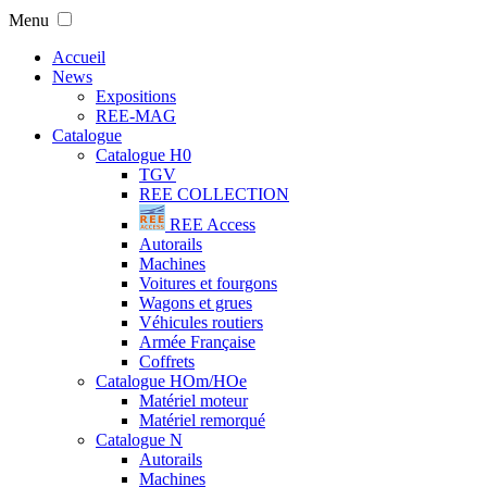
Menu
Accueil
News
Expositions
REE-MAG
Catalogue
Catalogue H0
TGV
REE COLLECTION
REE Access
Autorails
Machines
Voitures et fourgons
Wagons et grues
Véhicules routiers
Armée Française
Coffrets
Catalogue HOm/HOe
Matériel moteur
Matériel remorqué
Catalogue N
Autorails
Machines