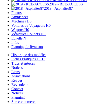
2019 - REE-ACCESS
2018 - Asphaltes87
Photos
Ambiances
Machines H0
Voitures de Voyageurs H0
Wagons H0
Véhicules Routiers HO
Echelle N
Infos
Planning de livraison
Historique des modèles
Fiches Pratiques DCC
Trucs et astuces
Notices
Liens
Associations
Revues
Revendeurs
Contact
Notices
Planning
Site e-commerce