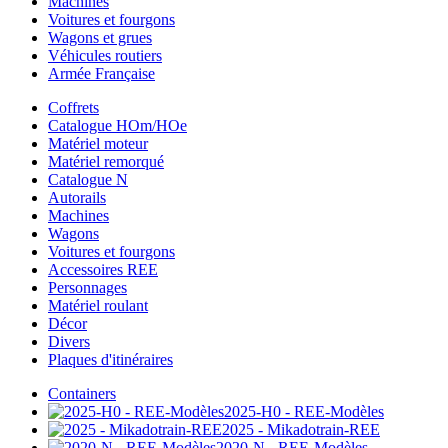
Machines
Voitures et fourgons
Wagons et grues
Véhicules routiers
Armée Française
Coffrets
Catalogue HOm/HOe
Matériel moteur
Matériel remorqué
Catalogue N
Autorails
Machines
Wagons
Voitures et fourgons
Accessoires REE
Personnages
Matériel roulant
Décor
Divers
Plaques d'itinéraires
Containers
2025-H0 - REE-Modèles
2025 - Mikadotrain-REE
2020-N - REE-Modèles