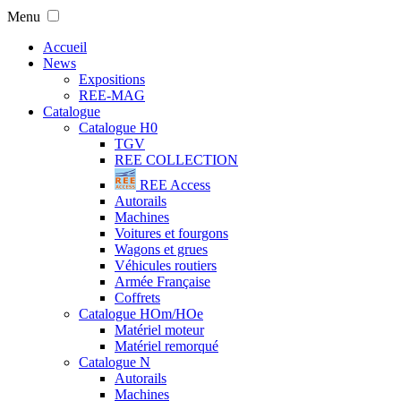
Menu
Accueil
News
Expositions
REE-MAG
Catalogue
Catalogue H0
TGV
REE COLLECTION
REE Access
Autorails
Machines
Voitures et fourgons
Wagons et grues
Véhicules routiers
Armée Française
Coffrets
Catalogue HOm/HOe
Matériel moteur
Matériel remorqué
Catalogue N
Autorails
Machines