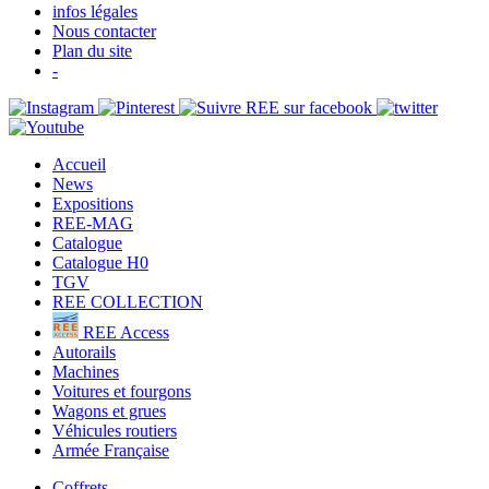
infos légales
Nous contacter
Plan du site
-
Accueil
News
Expositions
REE-MAG
Catalogue
Catalogue H0
TGV
REE COLLECTION
REE Access
Autorails
Machines
Voitures et fourgons
Wagons et grues
Véhicules routiers
Armée Française
Coffrets