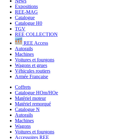
News
Expositions
REE-MAG
Catalogue
Catalogue H0
TGV
REE COLLECTION
REE Access
Autorails
Machines
Voitures et fourgons
Wagons et grues
Véhicules routiers
Armée Française
Coffrets
Catalogue HOm/HOe
Matériel moteur
Matériel remorqué
Catalogue N
Autorails
Machines
Wagons
Voitures et fourgons
Accessoires REE