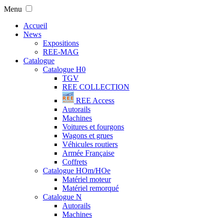
Menu
Accueil
News
Expositions
REE-MAG
Catalogue
Catalogue H0
TGV
REE COLLECTION
REE Access
Autorails
Machines
Voitures et fourgons
Wagons et grues
Véhicules routiers
Armée Française
Coffrets
Catalogue HOm/HOe
Matériel moteur
Matériel remorqué
Catalogue N
Autorails
Machines