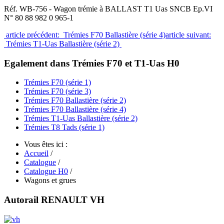
Réf. WB-756 - Wagon trémie à BALLAST T1 Uas SNCB Ep.VI
N° 80 88 982 0 965-1
article précédent: Trémies F70 Ballastière (série 4)
article suivant:
Trémies T1-Uas Ballastière (série 2)
Egalement dans Trémies F70 et T1-Uas H0
Trémies F70 (série 1)
Trémies F70 (série 3)
Trémies F70 Ballastière (série 2)
Trémies F70 Ballastière (série 4)
Trémies T1-Uas Ballastière (série 2)
Trémies T8 Tads (série 1)
Vous êtes ici :
Accueil
/
Catalogue
/
Catalogue H0
/
Wagons et grues
Autorail RENAULT VH