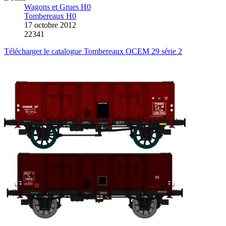
Wagons et Grues H0
Tombereaux H0
17 octobre 2012
22341
Télécharger le catalogue Tombereaux OCEM 29 série 2