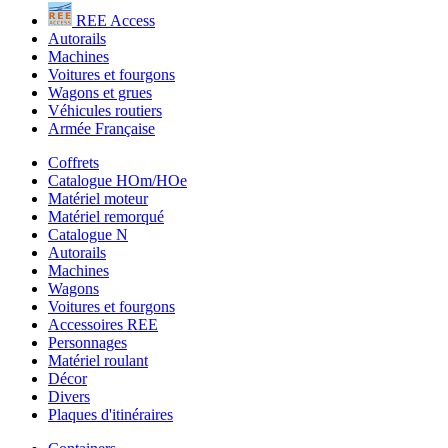
REE Access
Autorails
Machines
Voitures et fourgons
Wagons et grues
Véhicules routiers
Armée Française
Coffrets
Catalogue HOm/HOe
Matériel moteur
Matériel remorqué
Catalogue N
Autorails
Machines
Wagons
Voitures et fourgons
Accessoires REE
Personnages
Matériel roulant
Décor
Divers
Plaques d'itinéraires