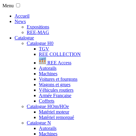
Menu
Accueil
News
Expositions
REE-MAG
Catalogue
Catalogue H0
TGV
REE COLLECTION
REE Access
Autorails
Machines
Voitures et fourgons
Wagons et grues
Véhicules routiers
Armée Française
Coffrets
Catalogue HOm/HOe
Matériel moteur
Matériel remorqué
Catalogue N
Autorails
Machines